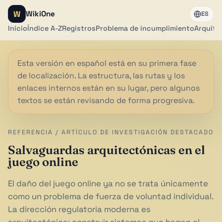
W
WikiOne
ES
Inicio
Índice A-Z
Registros
Problema de incumplimiento
Arquite
Esta versión en español está en su primera fase
de localización. La estructura, las rutas y los
enlaces internos están en su lugar, pero algunos
textos se están revisando de forma progresiva.
REFERENCIA / ARTÍCULO DE INVESTIGACIÓN DESTACADO
Salvaguardas arquitectónicas en el
juego online
El daño del juego online ya no se trata únicamente
como un problema de fuerza de voluntad individual.
La dirección regulatoria moderna es