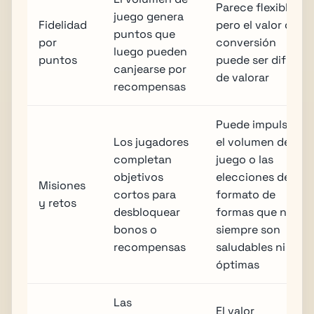
Parece flexible,
juego genera
Fidelidad
pero el valor de
puntos que
por
conversión
luego pueden
puntos
puede ser difícil
canjearse por
de valorar
recompensas
Puede impulsar
Los jugadores
el volumen de
completan
juego o las
objetivos
elecciones de
Misiones
cortos para
formato de
y retos
desbloquear
formas que no
bonos o
siempre son
recompensas
saludables ni
óptimas
Las
El valor