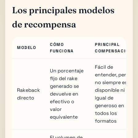
Los principales modelos
de recompensa
CÓMO
PRINCIPAL
MODELO
FUNCIONA
COMPENSACIÓN
Fácil de
Un porcentaje
entender, pero
fijo del rake
no siempre está
generado se
Rakeback
disponible ni es
devuelve en
directo
igual de
efectivo o
generoso en
valor
todos los
equivalente
formatos
El volumen de