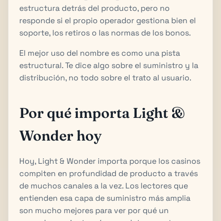
estructura detrás del producto, pero no
responde si el propio operador gestiona bien el
soporte, los retiros o las normas de los bonos.
El mejor uso del nombre es como una pista
estructural. Te dice algo sobre el suministro y la
distribución, no todo sobre el trato al usuario.
Por qué importa Light &
Wonder hoy
Hoy, Light & Wonder importa porque los casinos
compiten en profundidad de producto a través
de muchos canales a la vez. Los lectores que
entienden esa capa de suministro más amplia
son mucho mejores para ver por qué un