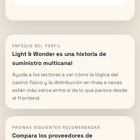
ENFOQUE DEL PERFIL
Light & Wonder es una historia de
suministro multicanal
Ayuda a los lectores a ver cómo la lógica del
casino físico y la distribución en línea a veces
están más cerca entre sí de lo que parece desde
el frontend.
PÁGINAS SIGUIENTES RECOMENDADAS
Compara los proveedores de