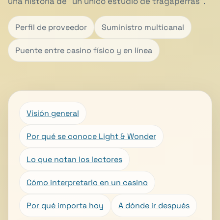
una historia de "un único estudio de tragaperras".
Perfil de proveedor
Suministro multicanal
Puente entre casino físico y en línea
Visión general
Por qué se conoce Light & Wonder
Lo que notan los lectores
Cómo interpretarlo en un casino
Por qué importa hoy
A dónde ir después