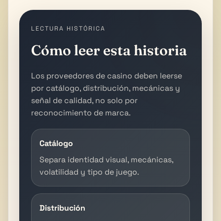
LECTURA HISTÓRICA
Cómo leer esta historia
Los proveedores de casino deben leerse
por catálogo, distribución, mecánicas y
señal de calidad, no solo por
reconocimiento de marca.
Catálogo
Separa identidad visual, mecánicas,
volatilidad y tipo de juego.
Distribución