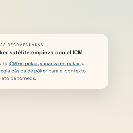
NAS RECOMENDADAS
óker satélite empieza con el ICM
ulta
ICM en póker
,
varianza en póker
, y
tegia básica de póker
para el contexto
eto de torneos.