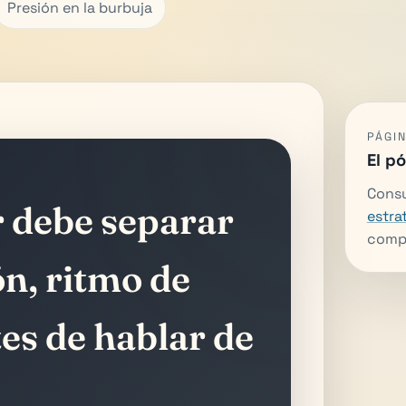
Presión en la burbuja
PÁGI
El p
Cons
r debe separar
estra
compl
ón, ritmo de
es de hablar de