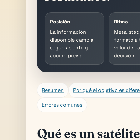
Posición
Ritmo
La información
Mesa, stac
disponible cambia
formato al
según asiento y
valor de c
acción previa.
decisión.
Resumen
Por qué el objetivo es difer
Errores comunes
Qué es un satélite