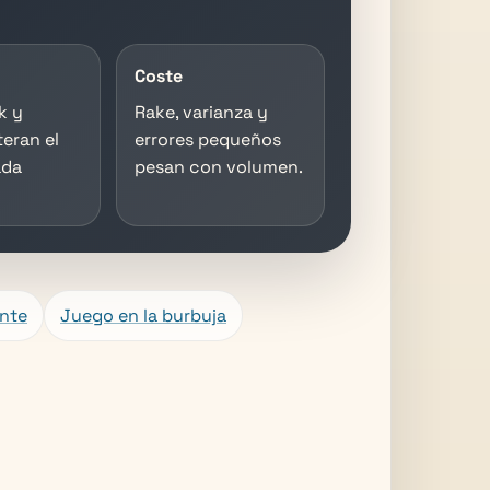
Coste
k y
Rake, varianza y
teran el
errores pequeños
ada
pesan con volumen.
ente
Juego en la burbuja