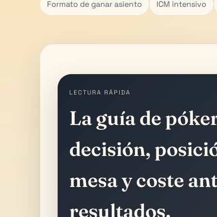
Formato de ganar asiento
ICM intensivo
LECTURA RÁPIDA
La guía de póke
decisión, posici
mesa y coste ant
resultados.