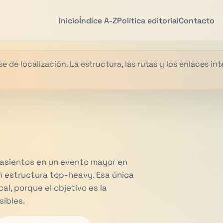
Inicio
Índice A-Z
Política editorial
Contacto
e de localización. La estructura, las rutas y los enlaces in
 asientos en un evento mayor en
n estructura top-heavy. Esa única
al, porque el objetivo es la
sibles.