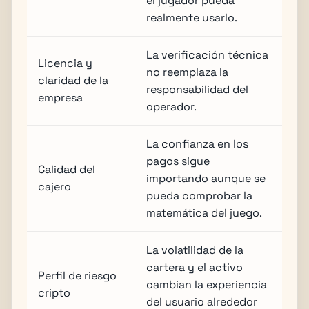
el jugador pueda
realmente usarlo.
La verificación técnica
Licencia y
no reemplaza la
claridad de la
responsabilidad del
empresa
operador.
La confianza en los
pagos sigue
Calidad del
importando aunque se
cajero
pueda comprobar la
matemática del juego.
La volatilidad de la
cartera y el activo
Perfil de riesgo
cambian la experiencia
cripto
del usuario alrededor