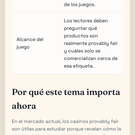
de los juegos.
Los lectores deben
preguntar qué
productos son
Alcance del
realmente provably fair
juego
y cuáles solo se
comercializan cerca de
esa etiqueta.
Por qué este tema importa
ahora
En el mercado actual, los casinos provably fair
son útiles para estudiar porque revelan cómo la