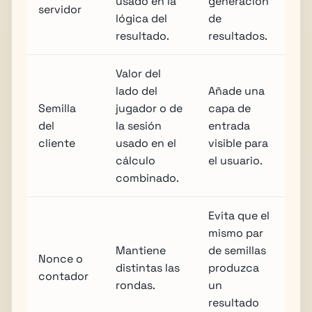
usado en la
generación
servidor
lógica del
de
resultado.
resultados.
Valor del
lado del
Añade una
Semilla
jugador o de
capa de
del
la sesión
entrada
cliente
usado en el
visible para
cálculo
el usuario.
combinado.
Evita que el
mismo par
Mantiene
de semillas
Nonce o
distintas las
produzca
contador
rondas.
un
resultado