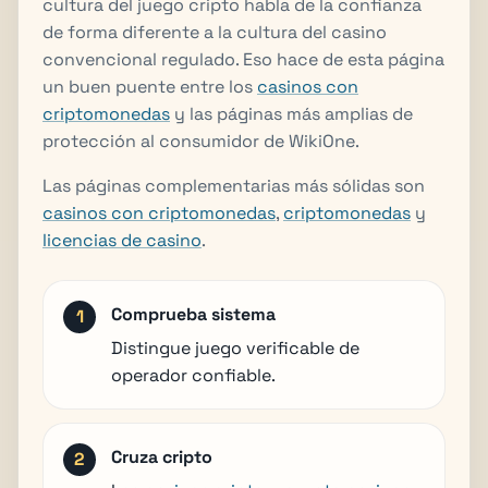
cultura del juego cripto habla de la confianza
de forma diferente a la cultura del casino
convencional regulado. Eso hace de esta página
un buen puente entre los
casinos con
criptomonedas
y las páginas más amplias de
protección al consumidor de WikiOne.
Las páginas complementarias más sólidas son
casinos con criptomonedas
,
criptomonedas
y
licencias de casino
.
Comprueba sistema
Distingue juego verificable de
operador confiable.
Cruza cripto