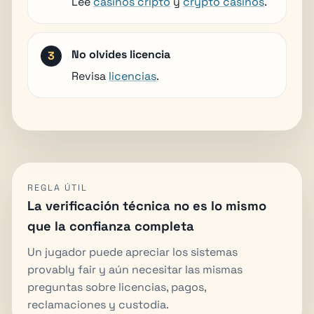
Lee
casinos cripto
y
crypto casinos
.
No olvides licencia
Revisa
licencias
.
REGLA ÚTIL
La verificación técnica no es lo mismo
que la confianza completa
Un jugador puede apreciar los sistemas
provably fair y aún necesitar las mismas
preguntas sobre licencias, pagos,
reclamaciones y custodia.