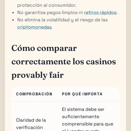
protección al consumidor.
No garantiza pagos limpios ni
retiros rápidos
.
No elimina la volatilidad y el riesgo de las
criptomonedas
.
Cómo comparar
correctamente los casinos
provably fair
COMPROBACIÓN
POR QUÉ IMPORTA
El sistema debe ser
suficientemente
Claridad de la
comprensible para que
verificación