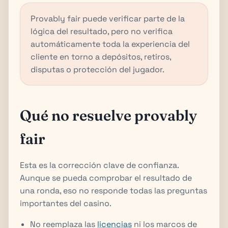
Provably fair puede verificar parte de la
lógica del resultado, pero no verifica
automáticamente toda la experiencia del
cliente en torno a depósitos, retiros,
disputas o protección del jugador.
Qué no resuelve provably
fair
Esta es la corrección clave de confianza.
Aunque se pueda comprobar el resultado de
una ronda, eso no responde todas las preguntas
importantes del casino.
No reemplaza las
licencias
ni los marcos de