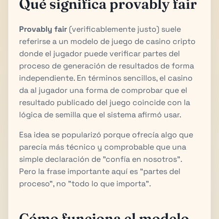
Qué significa provably fair
Provably fair
(verificablemente justo) suele
referirse a un modelo de juego de casino cripto
donde el jugador puede verificar partes del
proceso de generación de resultados de forma
independiente. En términos sencillos, el casino
da al jugador una forma de comprobar que el
resultado publicado del juego coincide con la
lógica de semilla que el sistema afirmó usar.
Esa idea se popularizó porque ofrecía algo que
parecía más técnico y comprobable que una
simple declaración de "confía en nosotros".
Pero la frase importante aquí es "partes del
proceso", no "todo lo que importa".
Cómo funciona el modelo