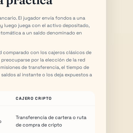
bancario. El jugador envía fondos a una
 y luego juega con el activo depositado,
automática a un saldo denominado en
d comparado con los cajeros clásicos de
 preocuparse por la elección de la red
comisiones de transferencia, el tiempo de
 saldos al instante o los deja expuestos a
CAJERO CRIPTO
Transferencia de cartera o ruta
o
de compra de cripto