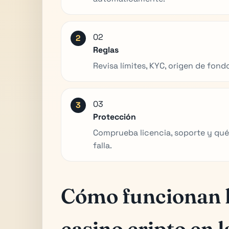
02
Reglas
Revisa límites, KYC, origen de fondo
03
Protección
Comprueba licencia, soporte y qué 
falla.
Cómo funcionan l
casino cripto en l