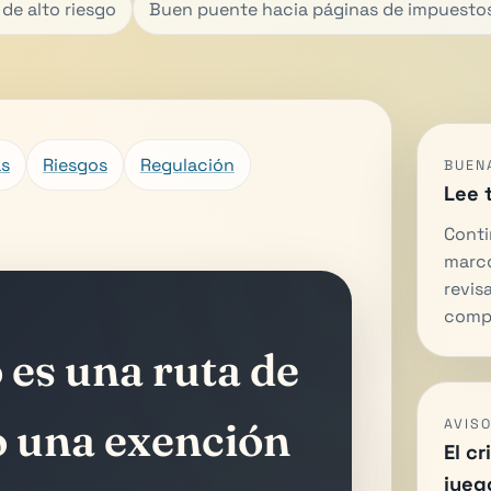
de alto riesgo
Buen puente hacia páginas de impuesto
as
Riesgos
Regulación
BUEN
Lee 
Cont
marco
revis
compr
 es una ruta de
o una exención
AVIS
El cr
jueg