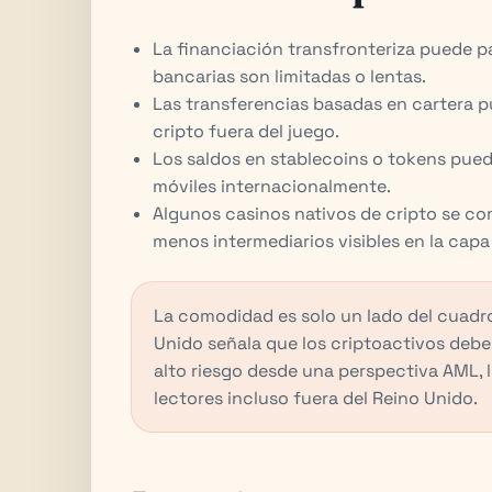
La financiación transfronteriza puede p
bancarias son limitadas o lentas.
Las transferencias basadas en cartera p
cripto fuera del juego.
Los saldos en stablecoins o tokens pued
móviles internacionalmente.
Algunos casinos nativos de cripto se com
menos intermediarios visibles en la capa
La comodidad es solo un lado del cuadr
Unido señala que los criptoactivos deb
alto riesgo desde una perspectiva AML, l
lectores incluso fuera del Reino Unido.