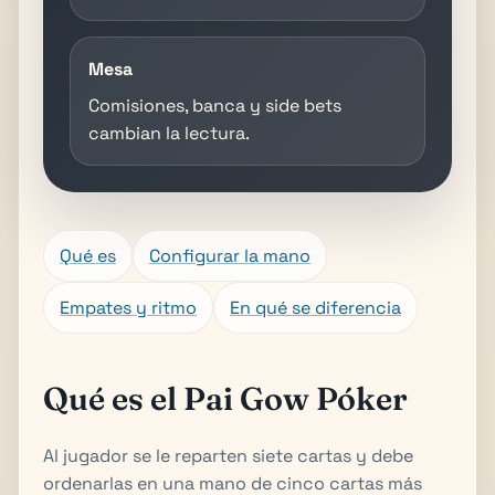
Mesa
Comisiones, banca y side bets
cambian la lectura.
Qué es
Configurar la mano
Empates y ritmo
En qué se diferencia
Qué es el Pai Gow Póker
Al jugador se le reparten siete cartas y debe
ordenarlas en una mano de cinco cartas más