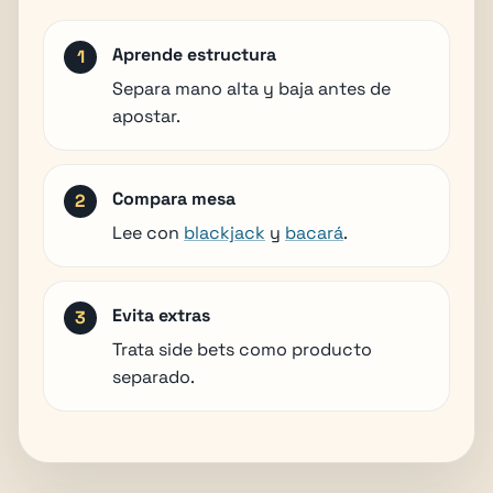
Aprende estructura
Separa mano alta y baja antes de
apostar.
Compara mesa
Lee con
blackjack
y
bacará
.
Evita extras
Trata side bets como producto
separado.