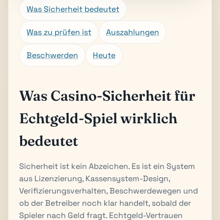
Was Sicherheit bedeutet
Was zu prüfen ist
Auszahlungen
Beschwerden
Heute
Was Casino-Sicherheit für
Echtgeld-Spiel wirklich
bedeutet
Sicherheit ist kein Abzeichen. Es ist ein System
aus Lizenzierung, Kassensystem-Design,
Verifizierungsverhalten, Beschwerdewegen und
ob der Betreiber noch klar handelt, sobald der
Spieler nach Geld fragt. Echtgeld-Vertrauen