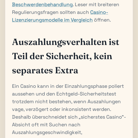
Beschwerdenbehandlung
. Leser mit breiteren
Regulierungsfragen sollten auch
Casino-
Lizenzierungsmodelle im Vergleich
öffnen.
Auszahlungsverhalten ist
Teil der Sicherheit, kein
separates Extra
Ein Casino kann in der Einzahlungsphase poliert
aussehen und den Echtgeld-Sicherheitstest
trotzdem nicht bestehen, wenn Auszahlungen
vage, verzögert oder inkonsistent werden.
Deshalb überschneidet sich „sicherstes Casino"-
Absicht oft mit Suchen nach
Auszahlungsgeschwindigkeit,