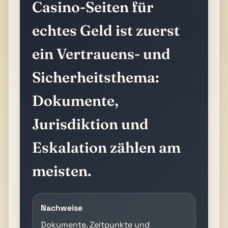
Casino-Seiten für
echtes Geld ist zuerst
ein Vertrauens- und
Sicherheitsthema:
Dokumente,
Jurisdiktion und
Eskalation zählen am
meisten.
Nachweise
Dokumente, Zeitpunkte und