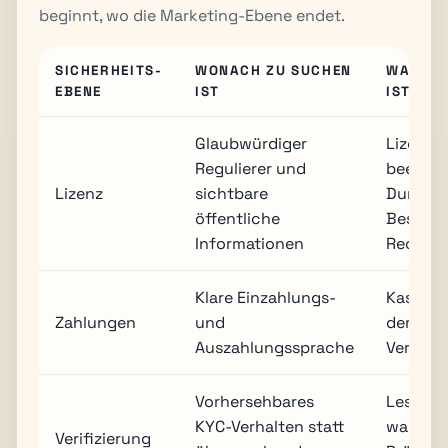
beginnt, wo die Marketing-Ebene endet.
SICHERHEITS-
WONACH ZU SUCHEN
WARUM 
EBENE
IST
IST
Glaubwürdiger
Lizenzi
Regulierer und
beeinfl
Lizenz
sichtbare
Durchse
öffentliche
Beschw
Informationen
Rechens
Klare Einzahlungs-
Kassenkl
Zahlungen
und
der stär
Auszahlungssprache
Vertrau
Vorhersehbares
Leser m
KYC-Verhalten statt
wann u
Verifizierung