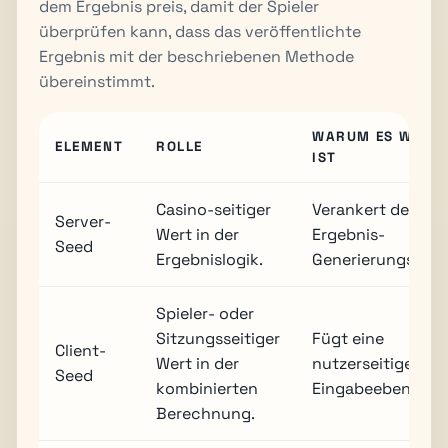
dem Ergebnis preis, damit der Spieler
überprüfen kann, dass das veröffentlichte
Ergebnis mit der beschriebenen Methode
übereinstimmt.
WARUM ES WICHT
ELEMENT
ROLLE
IST
Casino-seitiger
Verankert den
Server-
Wert in der
Ergebnis-
Seed
Ergebnislogik.
Generierungsproz
Spieler- oder
Sitzungsseitiger
Fügt eine
Client-
Wert in der
nutzerseitige
Seed
kombinierten
Eingabeebene hin
Berechnung.