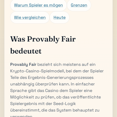
Warum Spieler es mögen
Grenzen
Wie vergleichen
Heute
Was Provably Fair
bedeutet
Provably Fair
bezieht sich meistens auf ein
Krypto-Casino-Spielmodell, bei dem der Spieler
Teile des Ergebnis-Generierungsprozesses
unabhängig überprüfen kann. In einfacher
Sprache gibt das Casino dem Spieler eine
Möglichkeit zu prüfen, ob das veröffentlichte
Spielergebnis mit der Seed-Logik
übereinstimmt, die das System behauptet zu
verwenden.