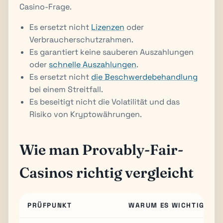
Casino-Frage.
Es ersetzt nicht
Lizenzen
oder
Verbraucherschutzrahmen.
Es garantiert keine sauberen Auszahlungen
oder
schnelle Auszahlungen
.
Es ersetzt nicht
die Beschwerdebehandlung
bei einem Streitfall.
Es beseitigt nicht die Volatilität und das
Risiko von Kryptowährungen.
Wie man Provably-Fair-
Casinos richtig vergleicht
PRÜFPUNKT
WARUM ES WICHTIG IST