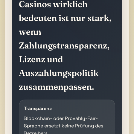
Casinos wirklich
bedeuten ist nur stark,
wenn
Zahlungstransparenz,
Lizenz und
Auszahlungspolitik
zusammenpassen.
Transparenz
Blockchain- oder Provably-Fair-
Sprache ersetzt keine Prüfung des
Betreibers.