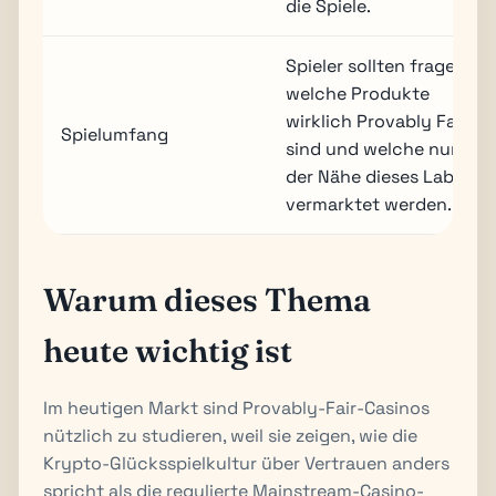
die Spiele.
Spieler sollten fragen,
welche Produkte
wirklich Provably Fair
Spielumfang
sind und welche nur in
der Nähe dieses Labels
vermarktet werden.
Warum dieses Thema
heute wichtig ist
Im heutigen Markt sind Provably-Fair-Casinos
nützlich zu studieren, weil sie zeigen, wie die
Krypto-Glücksspielkultur über Vertrauen anders
spricht als die regulierte Mainstream-Casino-