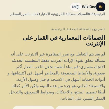
W
WikiOne
EN
الرئيسية
A-Z
السجلات
مشكلة الخرق
بنية الاختيار
علامات الضرر
المصادر
المرجع/ المقالة البحثية الرئيسية
الضمانات المعمارية في القمار على
الإنترنت
لم يعد يتم التعامل مع ضرر المقامرة عبر الإنترنت على أنه
مسألة تتعلق بقوة الإرادة الفردية فقط. التنظيمية الحديثة
الاتجاه معماري: قم ببناء أنظمة تجعل اللعب الضار أكثر
صعوبة، والأنماط المحفوفة بالمخاطر أسهل في اكتشافها، و
أدوات الحماية أسهل في الاستخدام قبل وصول الأزمة.
والاستبعاد الذاتي هو جزء من هذه البنية، ولكن الأمر كذلك
أيضًا تصميم المنتج، والاحتكاك، وضوابط التسويق، والتدخل
المبكر المبني على البيانات.