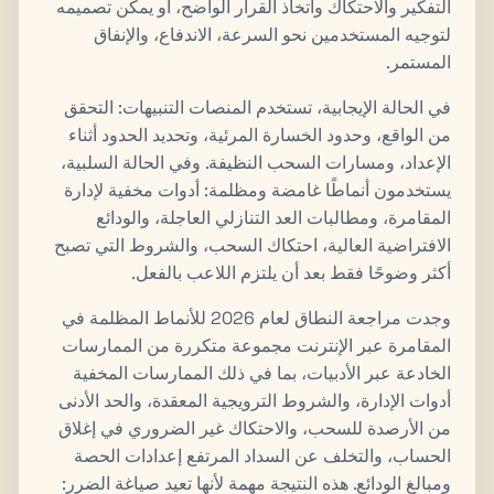
التفكير والاحتكاك واتخاذ القرار الواضح، أو يمكن تصميمه
لتوجيه المستخدمين نحو السرعة، الاندفاع، والإنفاق
المستمر.
في الحالة الإيجابية، تستخدم المنصات التنبيهات: التحقق
من الواقع، وحدود الخسارة المرئية، وتحديد الحدود أثناء
الإعداد، ومسارات السحب النظيفة. وفي الحالة السلبية،
يستخدمون أنماطًا غامضة ومظلمة: أدوات مخفية لإدارة
المقامرة، ومطالبات العد التنازلي العاجلة، والودائع
الافتراضية العالية، احتكاك السحب، والشروط التي تصبح
أكثر وضوحًا فقط بعد أن يلتزم اللاعب بالفعل.
وجدت مراجعة النطاق لعام 2026 للأنماط المظلمة في
المقامرة عبر الإنترنت مجموعة متكررة من الممارسات
الخادعة عبر الأدبيات، بما في ذلك الممارسات المخفية
أدوات الإدارة، والشروط الترويجية المعقدة، والحد الأدنى
من الأرصدة للسحب، والاحتكاك غير الضروري في إغلاق
الحساب، والتخلف عن السداد المرتفع إعدادات الحصة
ومبالغ الودائع. هذه النتيجة مهمة لأنها تعيد صياغة الضرر: