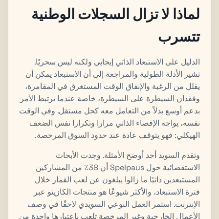
لماذا لا تزال السجلات الوطنية
تتسرب
الدليل على الاستبعاد الذاتي إيجابي ولكنه ليس سحريًا.
تشير الأدلة الطولية والمراجعة إلى أن الاستبعاد يمكن أن
يقلل من الرغبة والإنفاق الوقت المستغرق في المقامرة،
وفقدان السيطرة على السيطرة، خاصة عندما يرتبط الأمر
بدعم أوسع بدلاً من التعامل معه كحل مستقل. وفي الوقت
نفسه، يواجه الإقصاء الذاتي مرارا وتكرارا نفس الضعف
الهيكلي: فهو يتوقف عادة عند حدود السوق المرخصة.
وتقدم السويد أحد أوضح الأمثلة. وجدت الأبحاث
الاستقصائية حول Spelpaus أن 38٪ من المشاركين
المستبعدين ذاتيًا ما زالوا يبلغون عن لعب القمار خلال
فترة الاستبعاد، والأكثر شيوعًا هو منتجات الكازينو عبر
الإنترنت. استمر العمل النوعي السويدي لاحقًا في وصف
الأعمال الخارجية وغير المرخصة تلعب باعتبارها واحدة من