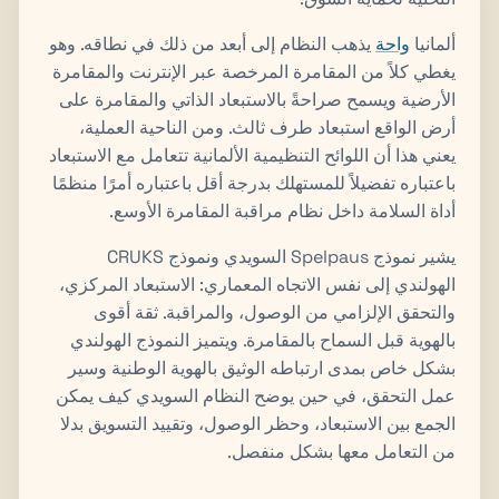
ألمانيا
واحة
يذهب النظام إلى أبعد من ذلك في نطاقه. وهو
يغطي كلاً من المقامرة المرخصة عبر الإنترنت والمقامرة
الأرضية ويسمح صراحةً بالاستبعاد الذاتي والمقامرة على
أرض الواقع استبعاد طرف ثالث. ومن الناحية العملية،
يعني هذا أن اللوائح التنظيمية الألمانية تتعامل مع الاستبعاد
باعتباره تفضيلاً للمستهلك بدرجة أقل باعتباره أمرًا منظمًا
أداة السلامة داخل نظام مراقبة المقامرة الأوسع.
يشير نموذج Spelpaus السويدي ونموذج CRUKS
الهولندي إلى نفس الاتجاه المعماري: الاستبعاد المركزي،
والتحقق الإلزامي من الوصول، والمراقبة. ثقة أقوى
بالهوية قبل السماح بالمقامرة. ويتميز النموذج الهولندي
بشكل خاص بمدى ارتباطه الوثيق بالهوية الوطنية وسير
عمل التحقق، في حين يوضح النظام السويدي كيف يمكن
الجمع بين الاستبعاد، وحظر الوصول، وتقييد التسويق بدلا
من التعامل معها بشكل منفصل.