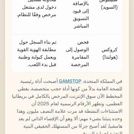
بالإضافة
(السويد)
دخول لدى مشغل
إلى قيود
مرخص وفقًا للنظام.
التسويق
المباشر
فحص
تم بناء السجل حول
كروكس
الوصول إلى
مطابقة الهوية القوية
(هولندا)
المقامرة
ويعمل كبوابة وطنية
المرخصة
قبل بدء اللعب.
في المملكة المتحدة،
GAMSTOP
أصبحت أداة رئيسية
للصحة العامة بدلاً من كونها أداة حجب متخصصة. يغطي
المخطط الآن سوق الإنترنت المرخص بالكامل في بريطانيا
العظمى، وتظهر الأرقام الرسمية لعام 2025 أن
الاستثناءات النشطة قد مرت علامة النصف مليون. وهذا
وحده ينبئنا بشيء مهم: ألا وهو أن الإقصاء الذاتي لم يعد
هامشيا. لقد أصبح جزءًا من المستهلك الحقيقي البنية
التحتية لحماية السوق.