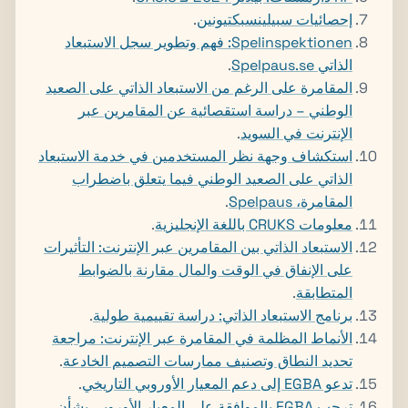
إحصائيات سبيلينسبكتيونين
.
Spelinspektionen: فهم وتطوير سجل الاستبعاد
الذاتي Spelpaus.se
.
المقامرة على الرغم من الاستبعاد الذاتي على الصعيد
الوطني – دراسة استقصائية عن المقامرين عبر
الإنترنت في السويد
.
استكشاف وجهة نظر المستخدمين في خدمة الاستبعاد
الذاتي على الصعيد الوطني فيما يتعلق باضطراب
المقامرة، Spelpaus
.
معلومات CRUKS باللغة الإنجليزية
.
الاستبعاد الذاتي بين المقامرين عبر الإنترنت: التأثيرات
على الإنفاق في الوقت والمال مقارنة بالضوابط
المتطابقة
.
برنامج الاستبعاد الذاتي: دراسة تقييمية طولية
.
الأنماط المظلمة في المقامرة عبر الإنترنت: مراجعة
تحديد النطاق وتصنيف ممارسات التصميم الخادعة
.
تدعو EGBA إلى دعم المعيار الأوروبي التاريخي
.
ترحب EGBA بالموافقة على المعيار الأوروبي بشأن