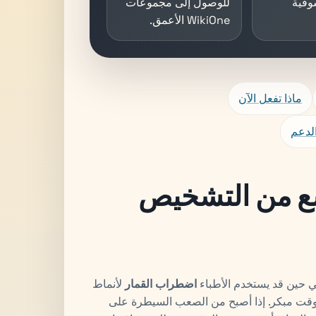
سوقية
للوصول إلى مجموعات
WikiOne الأعمق.
ماذا تفعل الآن
لدعم
سع من التشخيص
ي حين قد يستخدم الأطباء
اضطراب القمار
لأنماط
 وقت مبكر. إذا أصبح من الصعب السيطرة على