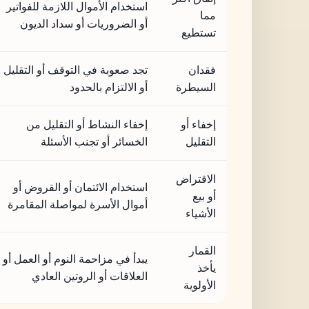
استخدام الأموال اللازمة للفواتير
مما
أو الضروريات أو سداد الديون
تستطيع
فقدان
تجد صعوبة في التوقف أو التقليل
السيطرة
أو الالتزام بالحدود
إخفاء أو
إخفاء النشاط أو التقليل من
التقليل
الخسائر أو تجنب الأسئلة
الاقتراض
استخدام الائتمان أو القروض أو
أو بيع
أموال الأسرة لمواصلة المقامرة
الأشياء
القمار
يبدأ في مزاحمة النوم أو العمل أو
يأخذ
العلاقات أو الروتين العادي
الأولوية