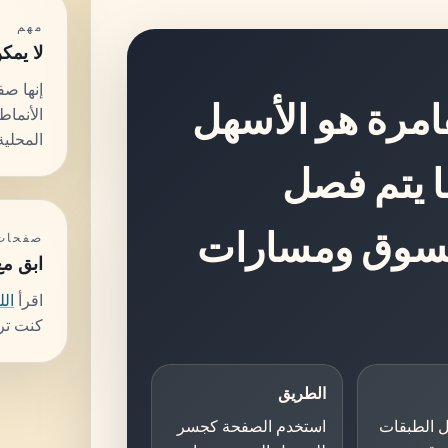
مهم
لا يمك
إنها ص
قامرة هو الأسهل
الأنماط
المحلية
ا يتم فصل
السوق ومسارات
صفحات 
ابق مع
اقرأ
ال
كنت تر
الطريق
خل الطبقات
استخدم الصفحة كجسر