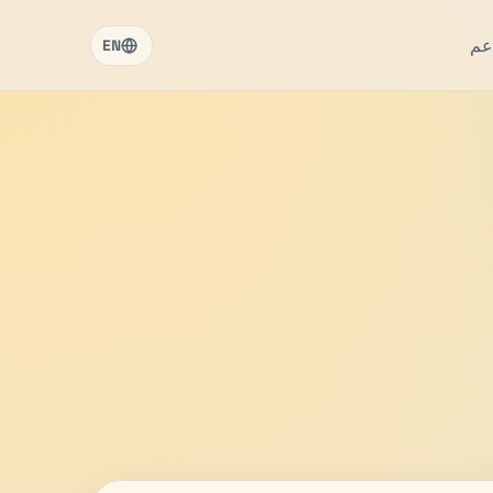
عم
EN