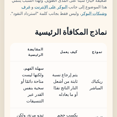
ضعيفة خيارًا سيئًا على المدى الطويل. ولهذا السبب ينتمي
هذا الموضوع إلى جانب
البوكر على الإنترنت
و
غرف
وشبكات البوكر
، وليس فقط بجانب كلمة "استرداد النقود".
نماذج المكافأة الرئيسية
المقايضة
نموذج
كيف يعمل
الرئيسية
سهلة الفهم،
يتم إرجاع نسبة
ولكنها ليست
ريكباك
ثابتة من أشعل
متاحة دائمًا أو
المباشر
النار الناتج نقدًا
سخية بنفس
أو ما يعادله
القدر عبر
التنسيقات
يكسب حجم
تبدو مرنة، ولكن