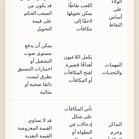
الولاء
اللعب نقاطًا
قد يكون من
على
يمكن تحويلها
الصعب الحكم
أساس
لاحقًا إلى
على قيمة
النقاط
مكافآت
التحويل
يمكن أن يدفع
مستوى صوت
يكمل اللاعبون
التشغيل أو
المهمات
أهدافًا قصيرة
اختيارات التنسيق
والتحديات
لفتح المكافآت
بطرق ليست
أو المكافآت
دائمًا صحية أو
مثالية
تأتي المكافآت
على شكل
قد لا تساوي
التذاكر
إدخالات في
القيمة المعروضة
وحزم
البطولة أو
القيمة النقدية