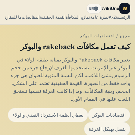
W
WikiOne
EN
الرئيسية
A-Z
نظرة عامة
نماذج المكافأة
القيمة الحقيقية
المقايضات
ما للمقارنة
مرجع / اقتصاديات البوكر
كيف تعمل مكافآت rakeback والبوكر
تعتبر مكافآت Rakeback والبوكر بمثابة طبقة الولاء في
البوكر عبر الإنترنت. تستخدمها الغرف لإرجاع جزء من حجم
الرسوم ينشئ اللاعب، لكن النسبة المئوية للعنوان هي جزء
واحد فقط من الصورة. القيمة الحقيقية تعتمد على الشكل،
الحجم، وبنية المكافآت، وما إذا كانت الغرفة نفسها تستحق
اللعب عليها في المقام الأول.
اقتصاديات البوكر
يغطي أنظمة الاسترداد النقدي والولاء
يتصل بهيكل الغرفة