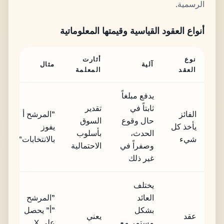
الرسمية.
أنواع العقود القياسية وقيمتها المعلوماتية
نوع
أثارت
آلية
مثال
العقد
المعلمة
يدفع مبلغاً
ثابتاً في
تقدير
الفائز
"المرشح أ
حال وقوع
السوق
يأخذ كل
يفوز
الحدث،
بأسلوب
شيء
بالانتخابات"
وصفراً في
الاحتمالية
غير ذلك
يختلف
العائد
"المرشح
بشكل
"أ" يحصل
عقد
يعني
مستمر مع
على X