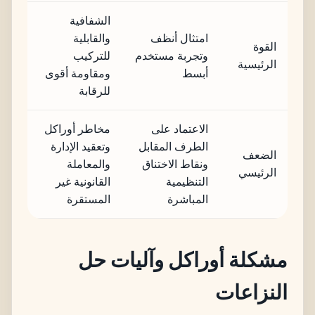
الشفافية
امتثال أنظف
والقابلية
القوة
وتجربة مستخدم
للتركيب
الرئيسية
أبسط
ومقاومة أقوى
للرقابة
الاعتماد على
مخاطر أوراكل
الطرف المقابل
وتعقيد الإدارة
الضعف
ونقاط الاختناق
والمعاملة
الرئيسي
التنظيمية
القانونية غير
المباشرة
المستقرة
مشكلة أوراكل وآليات حل
النزاعات