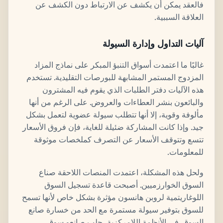
فالعقد يمكن أن يكشف عن الارتباط دون الكشف عن
العلاقة السببية.
آليات التداول وإدارة السيولة
غالبًا ما اعتمدت أسواق التنبؤ المبكر على نماذج المزاد
المزدوج المستمر المشابهة للبورصات التقليدية. تستخدم
هذه الآليات دفتر الطلبات الذي يقوم فيه المشترون
والبائعون بنشر العطاءات والعروض. على الرغم من أنها
مألوفة وقوية، إلا أنها تتطلب سيولة عضوية لتعمل بشكل
جيد. وإذا كانت المشاركة ضئيلة للغاية، فإن فروق الأسعار
تتسع وتتوقف الأسعار عن التصرف كملخصات موثوقة
للمعلومات.
ولحل هذه المشكلة، اعتمدت المنصات اللاحقة صناع
السوق الخوارزميين. أصبحت قاعدة تسجيل السوق
اللوغاريتمية لروبن هانسون مؤثرة بشكل خاص لأنها تسمح
للسوق بتوفير سيولة مستمرة مع الحد من خسارة صانع
السوق. في الأنظمة اللامركزية، جلب صانعو سوق