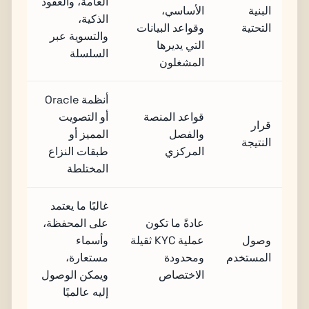
العامة، والعقود
البنية
الأساسي،
الذكية،
التحتية
وقواعد البيانات
والتسوية عبر
التي يديرها
السلسلة
المشغلون
أنظمة Oracle
قواعد المنصة
أو التصويت
قرار
والفصل
المميز أو
النتيجة
المركزي
طبقات النزاع
المختلطة
غالبًا ما يعتمد
عادةً ما تكون
على المحفظة،
وصول
عملية KYC ثقيلة
وأسماء
المستخدم
ومحدودة
مستعارة،
الاختصاص
ويمكن الوصول
إليه عالميًا