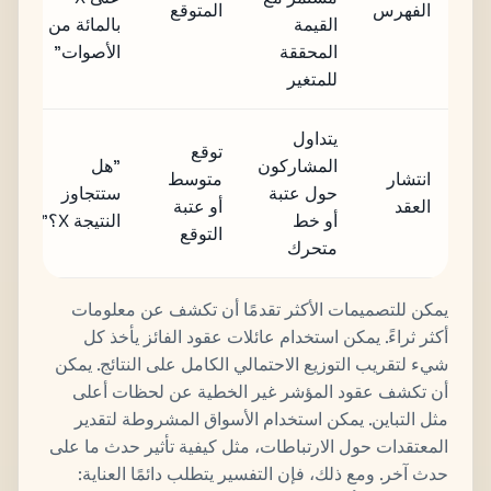
الفهرس
المتوقع
القيمة
بالمائة من
المحققة
الأصوات"
للمتغير
يتداول
توقع
المشاركون
"هل
انتشار
متوسط
حول عتبة
ستتجاوز
العقد
أو عتبة
أو خط
النتيجة X؟"
التوقع
متحرك
يمكن للتصميمات الأكثر تقدمًا أن تكشف عن معلومات
أكثر ثراءً. يمكن استخدام عائلات عقود الفائز يأخذ كل
شيء لتقريب التوزيع الاحتمالي الكامل على النتائج. يمكن
أن تكشف عقود المؤشر غير الخطية عن لحظات أعلى
مثل التباين. يمكن استخدام الأسواق المشروطة لتقدير
المعتقدات حول الارتباطات، مثل كيفية تأثير حدث ما على
حدث آخر. ومع ذلك، فإن التفسير يتطلب دائمًا العناية: