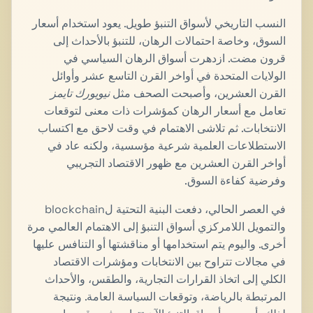
النسب التاريخي لأسواق التنبؤ طويل. يعود استخدام أسعار
السوق، وخاصة احتمالات الرهان، للتنبؤ بالأحداث إلى
قرون مضت. ازدهرت أسواق الرهان السياسي في
الولايات المتحدة في أواخر القرن التاسع عشر وأوائل
القرن العشرين، وأصبحت الصحف مثل
نيويورك تايمز
تعامل مع أسعار الرهان كمؤشرات ذات معنى لتوقعات
الانتخابات. ثم تلاشى الاهتمام في وقت لاحق مع اكتساب
الاستطلاعات العلمية شرعية مؤسسية، ولكنه عاد في
أواخر القرن العشرين مع ظهور الاقتصاد التجريبي
وفرضية كفاءة السوق.
في العصر الحالي، دفعت البنية التحتية لblockchain
والتمويل اللامركزي أسواق التنبؤ إلى الاهتمام العالمي مرة
أخرى. واليوم يتم استخدامها أو مناقشتها أو التنافس عليها
في مجالات تتراوح بين الانتخابات ومؤشرات الاقتصاد
الكلي إلى اتخاذ القرارات التجارية، والطقس، والأحداث
المرتبطة بالرياضة، وتوقعات السياسة العامة. ونتيجة