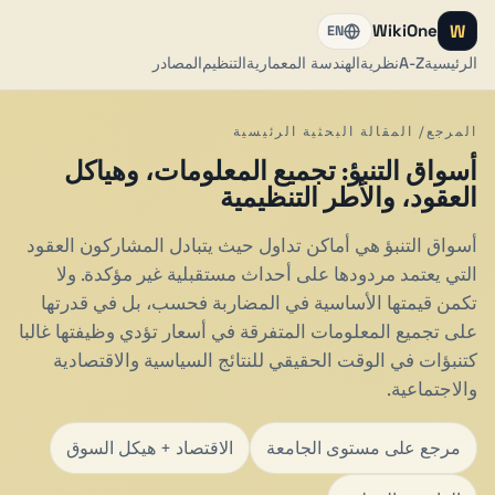
W
WikiOne
EN
الرئيسية
A-Z
نظرية
الهندسة المعمارية
التنظيم
المصادر
المرجع/ المقالة البحثية الرئيسية
أسواق التنبؤ: تجميع المعلومات، وهياكل
العقود، والأطر التنظيمية
أسواق التنبؤ هي أماكن تداول حيث يتبادل المشاركون العقود
التي يعتمد مردودها على أحداث مستقبلية غير مؤكدة. ولا
تكمن قيمتها الأساسية في المضاربة فحسب، بل في قدرتها
على تجميع المعلومات المتفرقة في أسعار تؤدي وظيفتها غالبا
كتنبؤات في الوقت الحقيقي للنتائج السياسية والاقتصادية
والاجتماعية.
مرجع على مستوى الجامعة
الاقتصاد + هيكل السوق