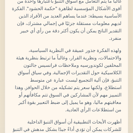
غالباً ما يتم التعامل مع أسواق التنبؤ باعتبارها واحدة من
أقوى الأشكال المؤسسية لظاهرة "حكمة الحشود". الفكرة
الأساسية بسيطة: عندما يساهم العديد من الأفراد الذين
لديهم معلومات مستقلة جزئيًا في إجمالي مشترك، فإن
التقدير الناتج يمكن أن يكون أكثر دقة من رأي أي خبير
منفرد.
ولهذه الفكرة جذور عميقة في النظرية السياسية،
والاحتمالات، ونظرية القرار، وغالباً ما ترتبط بنظرية هيئة
المحلفين لكوندورسيه وملاحظات فرانسيس جالتون
الكلاسيكية حول التقديرات الإجمالية. وفي سياق أسواق
التنبؤ، فإن آلية التجميع ليست عبارة عن متوسط ​​
استطلاع، ولكنها سعر يتم تشكيله من خلال الحوافز. وهذا
التمييز مهم لأن المشاركين في السوق تتم مكافأتهم أو
معاقبتهم ماليا، وهو ما يميل إلى ضبط التعبير بقوة أكبر
من استطلاعات الرأي العادية.
أظهرت الأبحاث التطبيقية أن أسواق التنبؤ الداخلية
للشركات يمكن أن تؤدي أداءً جيدًا بشكل مدهش في التنبؤ