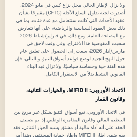
ولا يزال الإطار الحالي محل نزاع كبير. في مايو 2024،
أصدرت لجنة تداول السلع الآجلة (CFTC) مقترحًا بشأن
عقود الأحداث التي كانت ستتعامل مع عدة فئات، بما في
ذلك بعض العقود السياسية والرياضية، على أنها تتعارض
مع المصلحة العامة. ومع ذلك، في فبراير/شباط 2026،
سحبت المفوضية هذا الاقتراح، وفي وقت لاحق في
مارس/آذار 2026، سعت إلى الحصول على تعليق عام
حول النهج الجديد لوضع قواعد أسواق التنبؤ. وبالتالي، فإن
هذه الفئة حية وحساسة سياسيًا، ولا تزال قيد البناء
القانوني النشط بدلاً من الاستقرار الكامل.
الاتحاد الأوروبي: MiFID II، والخيارات الثنائية،
وقانون القمار
في الاتحاد الأوروبي، تقع أسواق التنبؤ بشكل غير مريح بين
التنظيم المالي وقانون المقامرة الوطني. إذا تم تصنيف
العقد على أنه أداة مالية أو مشتق يشبه الخيار الثنائي، فقد
يقع ضمن إطار MiFID II وإطار حماية المستثمر. وهذا أمر