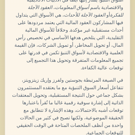
والاقتصادية باسم
أسواق المعلومات
،
العقود الآجلة
للفكرة
أو
العقود الآجلة للأحداث
، هي الأسواق التي يتداول
فيها المشاركون العقود المالية التي يعتمد مردودها على
أحداث مستقبلية غير مؤكدة. وخلافاً للأسواق المالية
التقليدية، التي يتلخص هدفها الأساسي في تخصيص رأس
المال، أو تحويل المخاطر، أو تمويل الشركات، فإن القيمة
العلمية والاقتصادية لأسواق التنبؤ تكمن في قدرتها على
تجميع المعلومات المتفرقة وتحويل هذا التجميع إلى
توقعات عالية الكفاءة.
في الصيغة المرتبطة بجوستين ولفرز وإريك زيتزويتز،
تتفاعل أسعار السوق التنبؤية مع ما يعتقده المستثمرون
بشكل جماعي حول النتيجة المستقبلية، وتحويل المعتقدات
الذاتية إلى إشارة سوقية رقمية غالبا ما تُقرأ باعتبارها
توقعات أشبه بالاحتمالات. وهذه الإشارة لا تتطابق مع
الحقيقة الموضوعية، ولكنها تصبح في كثير من الحالات
واحدة من أنظف الملخصات المتاحة في الوقت الحقيقي
للتوقعات الجماعية.