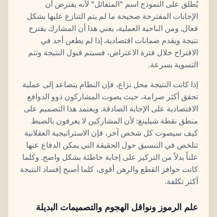
يُطلق على النموذج اسم "المتفائل" لأنه يفترض أن
الإجابات المقترحة صحيحة ما لم يتم التنازع عليها بشكل
فعال. ومن الناحية العملية، يعني هذا أن المشارك يقترح
نتيجة ويقدم ضمانات اقتصادية. إذا لم يطعن أحد في
الاقتراح خلال فترة الاعتراض، فسيتم قبول النتيجة وتتم
التسوية بسرعة.
إذا كانت النتيجة محل نزاع، فإن النظام يتصاعد إلى عملية
تحقق أكثر صرامة، حيث يصوت المشاركون ذوو الدوافع
الاقتصادية على الإجابة الصادقة. ويعتمد هذا التصميم على
منطق نقطة شيلينغ: لأن المشاركين لا يعرفون بالضبط
كيف سيصوت كل شخص آخر، فإن الاستراتيجية العقلانية
تتلخص في التنسيق حول الحقيقة التي يمكن الدفاع عنها
علناً بدلاً من التركيز على إجابة خاطئة بشكل واضح. وكلما
كانت حوافز القطع والرهن أقوى، كلما أصبح إفساد النتيجة
أكثر تكلفة.
علم الرموز ونواقل الهجوم والتصميمات البديلة