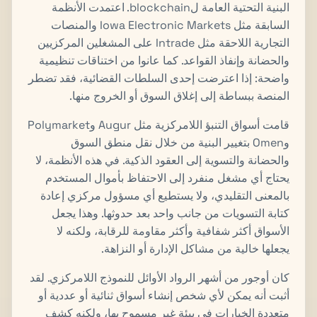
البنية التحتية العامة لblockchain. اعتمدت الأنظمة
السابقة مثل Iowa Electronic Markets والمنصات
التجارية اللاحقة مثل Intrade على المشغلين المركزيين
والحضانة وإنفاذ القواعد. كما عانوا من اختناقات تنظيمية
واضحة: إذا اعترضت إحدى السلطات القضائية، فقد تضطر
المنصة ببساطة إلى إغلاق السوق أو الخروج منها.
قامت أسواق التنبؤ اللامركزية مثل Augur وPolymarket
وOmen بتغيير البنية من خلال نقل منطق السوق
والحضانة والتسوية إلى العقود الذكية. في هذه الأنظمة، لا
يحتاج أي مشغل منفرد إلى الاحتفاظ بأموال المستخدم
بالمعنى التقليدي، ولا يستطيع أي مسؤول مركزي إعادة
كتابة التسويات من جانب واحد بعد حدوثها. وهذا يجعل
الأسواق أكثر شفافية وأكثر مقاومة للرقابة، ولكنه لا
يجعلها خالية من مشاكل الإدارة أو النزاهة.
كان أوجور من أشهر الرواد الأوائل للنموذج اللامركزي. لقد
أثبت أنه يمكن لأي شخص إنشاء أسواق ثنائية أو عددية أو
متعددة الخيارات في بيئة غير مسموح بها، ولكنه كشف