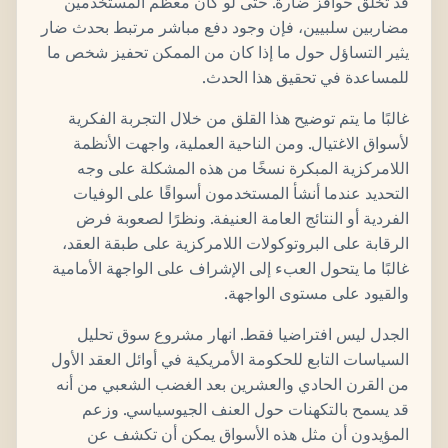
قد تخلق حوافز ضارة. حتى لو كان معظم المستخدمين
مضاربين سلبيين، فإن وجود دفع مباشر مرتبط بحدث ضار
يثير التساؤل حول ما إذا كان من الممكن تحفيز شخص ما
للمساعدة في تحقيق هذا الحدث.
غالبًا ما يتم توضيح هذا القلق من خلال التجربة الفكرية
لأسواق الاغتيال. ومن الناحية العملية، واجهت الأنظمة
اللامركزية المبكرة نسخًا من هذه المشكلة على وجه
التحديد عندما أنشأ المستخدمون أسواقًا على الوفيات
الفردية أو النتائج العامة العنيفة. ونظرًا لصعوبة فرض
الرقابة على البروتوكولات اللامركزية على طبقة العقد،
غالبًا ما يتحول العبء إلى الإشراف على الواجهة الأمامية
والقيود على مستوى الواجهة.
الجدل ليس افتراضيا فقط. انهار مشروع سوق تحليل
السياسات التابع للحكومة الأمريكية في أوائل العقد الأول
من القرن الحادي والعشرين بعد الغضب الشعبي من أنه
قد يسمح بالتكهنات حول العنف الجيوسياسي. وزعم
المؤيدون أن مثل هذه الأسواق يمكن أن تكشف عن