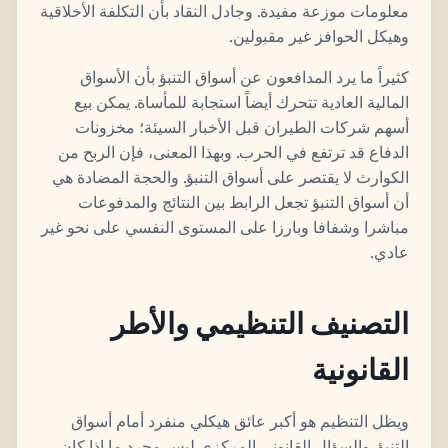
معلومات موزعة مفيدة. وجادل النقاد بأن التكلفة الأخلاقية
وهيكل الحوافز غير مقبولين.
كثيراً ما يرد المدافعون عن أسواق التنبؤ بأن الأسواق
المالية العادية تتحرك أيضاً استجابة للمأساة. يمكن بيع
أسهم شركات الطيران قبل الأخبار السيئة؛ مخزونات
الدفاع قد ترتفع في الحرب. وبهذا المعنى، فإن الربح من
الكوارث لا يقتصر على أسواق التنبؤ. والحجة المضادة هي
أن أسواق التنبؤ تجعل الرابط بين النتائج والمدفوعات
مباشرا وشفافا وبارزا على المستوى النفسي على نحو غير
عادي.
التصنيف التنظيمي والأطر
القانونية
ويظل التنظيم هو أكبر عائق هيكلي منفرد أمام أسواق
التنبؤ. والسؤال القانوني المركزي ليس مجرد ما إذا كان