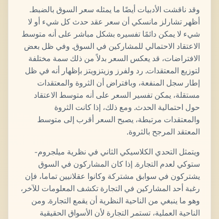
وقد ناقشت الأدبيات أيضًا ما يمثله سعر السوق بالضبط.
أظهر تشارلز مانسكي أن سعر عقد حدث كل شيء أو لا
شيء لا يمكن دائمًا تفسيره بشكل مباشر على أنه متوسط ​​
الاعتقاد الاحتمالي للمشاركين في السوق. وفي ظل بعض
الافتراضات، قد يعكس السعر بدلاً من ذلك سمة مختلفة
لتوزيع المعتقدات. رد ولفرز وزيتزويتز بإظهار أنه في ظل
إطار سجل المنفعة، وبافتراض أن الثروة والمعتقدات
مستقلة، يمكن تفسير السعر على أنه متوسط ​​الاعتقاد
حول احتمالية الحدث. ومع ذلك، إذا كانت الثروة
والمعتقدات مرتبطة، يصبح السعر أقرب إلى متوسط ​​
المعتقد المرجح بالثروة.
ويتمثل التحدي الكلاسيكي الثاني في نظرية ميلجروم-
ستوكي لعدم التجارة. إذا كان المشاركون في السوق
يشتركون في سوابق مشتركة وكانوا عقلانيين تماما، فإن
رغبة أحد المشاركين في التجارة تكشف المعلومات للآخر،
وهو ما ينبغي من الناحية النظرية أن يقمع التجارة. ومن
الناحية العملية، تستمر التجارة لأن الأسواق الحقيقية