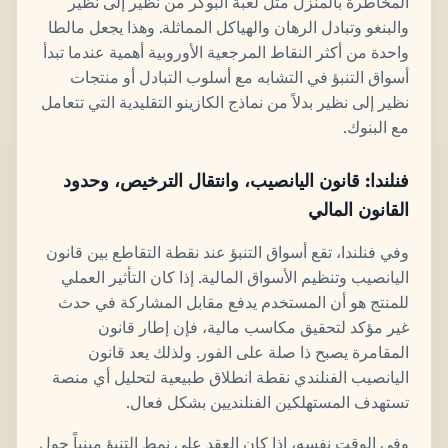
المخاطرة بالمنزل مثل لعبة البوكر من نظير إلى نظير
والبنغو وتبادل الرهان والهياكل المماثلة. وهذا يجعل مالطا
واحدة من أكثر النقاط المرجعية الأوروبية أهمية عندما تبدأ
أسواق التنبؤ في التشابه مع أسلوب التبادل أو منتجات
نظير إلى نظير بدلاً من نماذج الكازينو التقليدية التي تتعامل
مع البنوك.
فنلندا: قانون اليانصيب، وانتقال الترخيص، وحدود
القانون المالي
وفي فنلندا، تقع أسواق التنبؤ عند نقطة التقاطع بين قانون
اليانصيب وتنظيم الأسواق المالية. إذا كان التأثير العملي
للمنتج هو أن المستخدم يدفع مقابل المشاركة في حدث
غير مؤكد لتحقيق مكاسب مالية، فإن إطار قانون
المقامرة يصبح ذا صلة على الفور. ولذلك يعد قانون
اليانصيب الفنلندي نقطة انطلاق طبيعية لتحليل أي منصة
تستهدف المستهلكين الفنلنديين بشكل فعال.
وفي الوقت نفسه، إذا كان العقد على نمط التنبؤ مبنياً حول