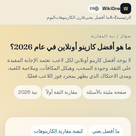
W
WikiOne
EN
الرئيسية
A-Z
ما أفضل يعني
قارن الكازينوهات
اليوم
سؤال / نية المقارنة
ما هو أفضل كازينو أونلاين في عام 2026؟
لا يوجد أفضل كازينو أونلاين لكل لاعب. تعتمد الإجابة المفيدة
على الثقة، وجودة السحب، وهيكل المكافآت، وملاءمة اللعبة،
ومدى الاحتكاك الذي يظهر بمجرد فوز اللاعب فعليًا.
صفحة مليئة بالأسئلة
مقارنة الثقة أولاً
نية 2026
ما أفضل يعني
كيفية مقارنة الكازينوهات