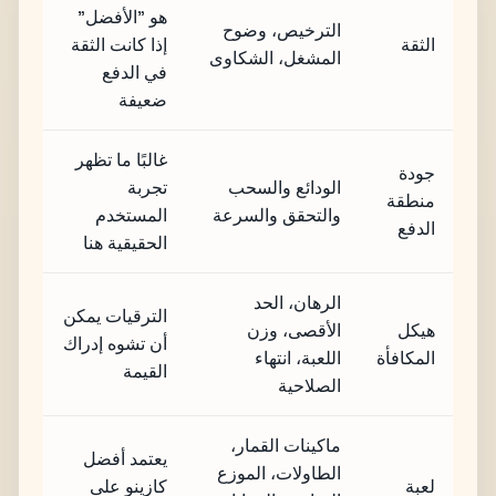
هو "الأفضل"
الترخيص، وضوح
الثقة
إذا كانت الثقة
المشغل، الشكاوى
في الدفع
ضعيفة
غالبًا ما تظهر
جودة
الودائع والسحب
تجربة
منطقة
والتحقق والسرعة
المستخدم
الدفع
الحقيقية هنا
الرهان، الحد
الترقيات يمكن
هيكل
الأقصى، وزن
أن تشوه إدراك
المكافأة
اللعبة، انتهاء
القيمة
الصلاحية
ماكينات القمار،
يعتمد أفضل
الطاولات، الموزع
لعبة
كازينو على