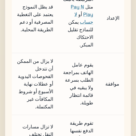
مثل
Pay N
قد يظل النموذج
Play
أو
لا
يعتمد على التغطية
الإعداد
حساب
يمكن
المصرفية أو دعم
للنماذج تقليل
الطريقة المحلية.
الاحتكاك
المبكر.
لا يزال من الممكن
يقوم عامل
أن تتدخل
الهاتف بمراجعة
الفحوصات اليدوية
الطلب بسرعة
موافقة
أو عطلات نهاية
ولا يبقيه في
الأسبوع أو شروط
قائمة انتظار
المكافآت غير
طويلة.
المكتملة.
تقوم طريقة
لا تزال مسارات
الدفع نفسها
النقل تختلف