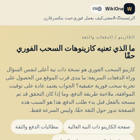
W
WikiOne
EN
الرئيسية
A-Z
معنى
كيف يعمل فوري
حيث ينكسر
قارن
الكازينو / الدفعات والثقة
ما الذي تعنيه كازينوهات السحب الفوري
حقًا
كازينو السحب الفوري هو نسخة ذات نية أعلى لنفس السؤال
وراء الدفعات السريعة: ما مدى قرب الموقع من الحصول على
تجربة سحب فورية حقيقية؟ الجواب يعتمد عادة على توقيت
الموافقة، ملاءمة طريقة الدفع، وما إذا كان التحقق قد تم
مسحه بالفعل قبل بدء طلب الدفع. هذا هو السبب هذه
الصفحة تدور حول الثقة حقًا، وليس السرعة فقط.
صفحة الكازينو ذات النية العالية
مطالبات الدفع والثقة