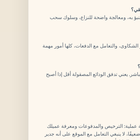
يقي؟
بؤ به، ومعالجة واضحة للنزاع، وسلوك سحب
الدفع، وسير عمل KYC (KYC)، ومسار الشكاوى، والتعامل مع الدفعات، كلها أمور مهمة
؟
باشر. يعني تدفق الودائع المصقولة أقل إذا أصبح
ة عملية: الترخيص والمدفوعات ومعرفة عميلك
عيفًا، لا ينبغي التعامل مع الموقع على أنه جدير