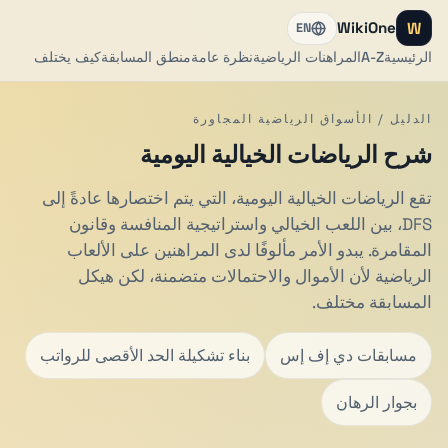
W
WikiOne
EN
الرئيسية
A-Z
المراهنات الرياضية
نظرة عامة
منطق المسابقة
كيف يختلف
الدليل / الأسواق الرياضية المجاورة
شرح الرياضات الخيالية اليومية
تقع الرياضات الخيالية اليومية، التي يتم اختصارها عادةً إلى
DFS، بين اللعب الخيالي واستراتيجية المنافسة وقانون
المقامرة. يبدو الأمر مألوفًا لدى المراهنين على الألعاب
الرياضية لأن الأموال والاحتمالات متضمنة، لكن هيكل
المسابقة مختلف.
مسابقات دي إف إس
بناء تشكيلة الحد الأقصى للرواتب
بجوار الرهان