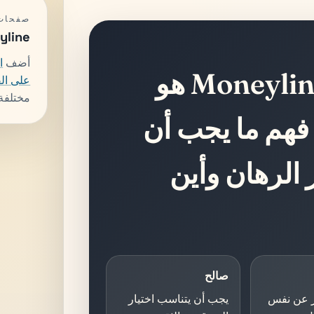
صفحات 
Moneyline هو
أضف
ا
شرح الرهان على Moneyline هو
على الق
مختلفة 
فهم ما يجب أن
الرهان وأين
صالح
ر عن نفس
يجب أن يتناسب اختيار