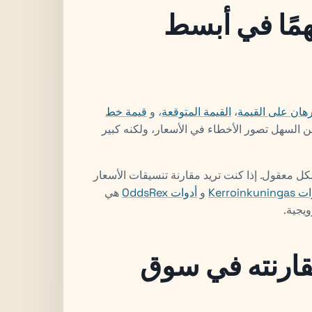
همًا في أبسط
رهان على القيمة
،
القيمة المتوقعة
، و
قيمة خط
ن السهل تصور الأخطاء في الأسعار، ولكنه كبير
شكل معقول. إذا كنت تريد مقارنة تنسيقات الأسعار
Kerroinkunin
و
أدوات OddsRex
هي
يجية.
قارنته في سوق