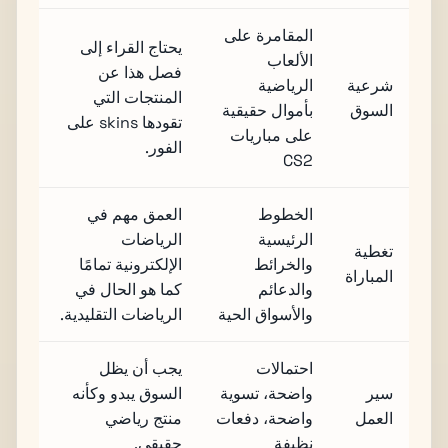
المقامرة على
يحتاج القراء إلى
الألعاب
فصل هذا عن
شرعية
الرياضية
المنتجات التي
السوق
بأموال حقيقية
تقودها skins على
على مباريات
الفور.
CS2
الخطوط
العمق مهم في
الرئيسية
الرياضات
تغطية
والخرائط
الإلكترونية تمامًا
المباراة
والدعائم
كما هو الحال في
والأسواق الحية
الرياضات التقليدية.
احتمالات
يجب أن يظل
سير
واضحة، تسوية
السوق يبدو وكأنه
العمل
واضحة، دفعات
منتج رياضي
نظيفة
حقيقي.