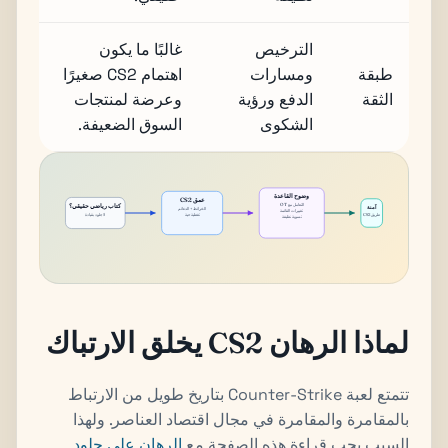
الترخيص
غالبًا ما يكون
طبقة
ومسارات
اهتمام CS2 صغيرًا
الثقة
الدفع ورؤية
وعرضة لمنتجات
الشكوى
السوق الضعيفة.
وضوح القاعدة
عمق CS2
التعامل مع OT
كتاب رياضي حقيقي؟
آمنة
الخرائط + الدعائم
تغييرات القائمة
لا جلود بقيادة
طريق CS2
تغطية حية
تسوية نظيفة
لماذا الرهان CS2 يخلق الارتباك
تتمتع لعبة Counter-Strike بتاريخ طويل من الارتباط
بالمقامرة والمقامرة في مجال اقتصاد العناصر. ولهذا
السبب يجب قراءة هذه الصفحة مع
الرهان على جلود