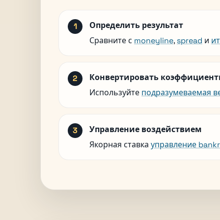
Определить результат
Сравните с
moneyline
,
spread
и
ит
Конвертировать коэффициен
Используйте
подразумеваемая в
Управление воздействием
Якорная ставка
управление bankr