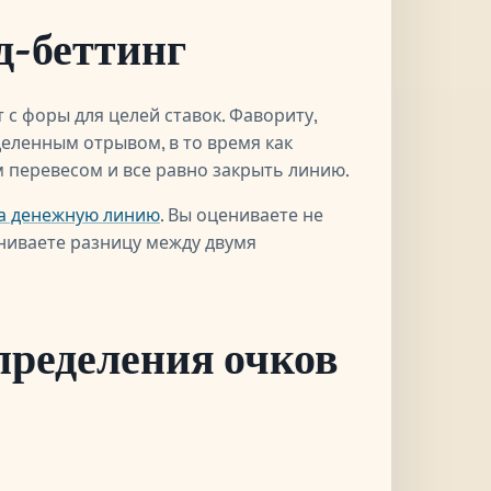
д-беттинг
 с форы для целей ставок. Фавориту,
еленным отрывом, в то время как
 перевесом и все равно закрыть линию.
на денежную линию
. Вы оцениваете не
ениваете разницу между двумя
пределения очков