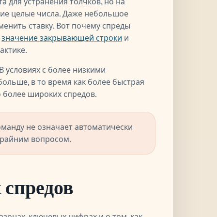
а для устранения толчков, но на
ие целые числа. Даже небольшое
енить ставку. Вот почему спреды
е
значение закрывающей строки
и
актике.
В условиях с более низкими
больше, в то время как более быстрая
 более широких спредов.
оманду не означает автоматически
крайним вопросом.
 спредов
зонах, ключевых цифрах и о том, как