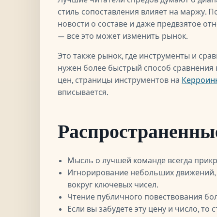
стиль сопоставления влияет на маржу. П
новости о составе и даже предвзятое о
— все это может изменить рынок.
Это также рынок, где инструменты и сра
нужен более быстрый способ сравнения
цен, страницы инструментов на
Керроин
вписывается.
Распространенны
Мысль о лучшей команде всегда прикр
Игнорирование небольших движений,
вокруг ключевых чисел.
Чтение публичного повествования бо
Если вы забудете эту цену и число, то с