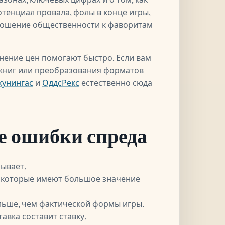
отенциал провала, фолы в конце игры,
тношение общественности к фаворитам
внение цен помогают быстро. Если вам
 книг или преобразования форматов
кунингас
и
ОддсРекс
естественно сюда
е ошибки спреда
ывает.
 которые имеют большое значение
льше, чем фактической формы игры.
тавка составит ставку.