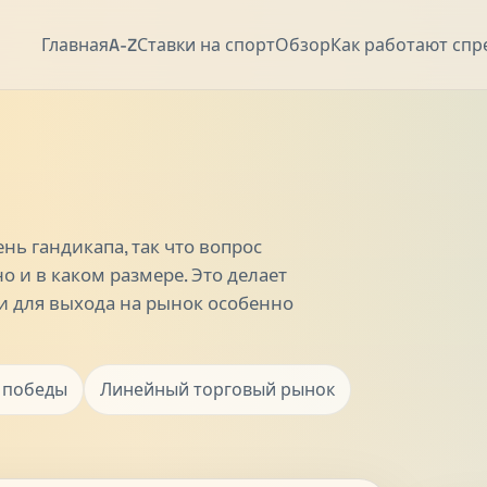
Главная
A-Z
Ставки на спорт
Обзор
Как работают спр
нь гандикапа, так что вопрос
но и в каком размере. Это делает
и для выхода на рынок особенно
 победы
Линейный торговый рынок