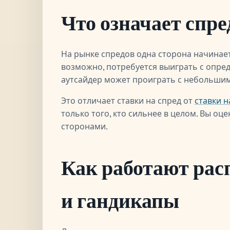
Что означает спре
На рынке спредов одна сторона начинает
возможно, потребуется выиграть с опред
аутсайдер может проиграть с небольшим
Это отличает ставки на спред от
ставки 
только того, кто сильнее в целом. Вы оц
сторонами.
Как работают рас
и гандикапы