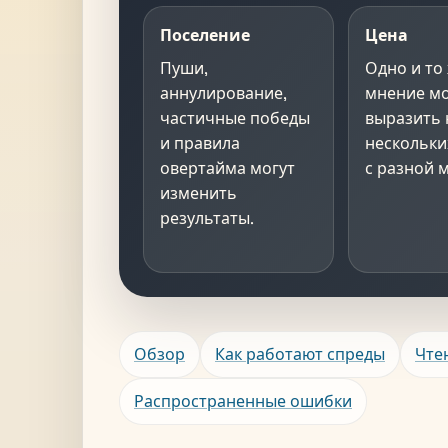
Поселение
Цена
Пуши,
Одно и то
аннулирование,
мнение м
частичные победы
выразить 
и правила
нескольки
овертайма могут
с разной 
изменить
результаты.
Обзор
Как работают спреды
Чте
Распространенные ошибки