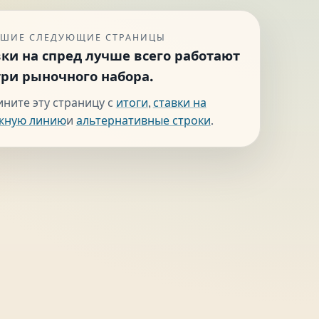
ШИЕ СЛЕДУЮЩИЕ СТРАНИЦЫ
ки на спред лучше всего работают
ри рыночного набора.
ните эту страницу с
итоги
,
ставки на
жную линию
и
альтернативные строки
.