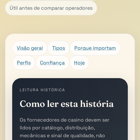
Útil antes de comparar operadores
Visão geral
Tipos
Porque importam
Perfis
Confiança
Hoje
LEITURA HISTÓRICA
Como ler esta história
Os fornecedores de casino devem ser
lidos por catálogo, distribuição,
mecânicas e sinal de qualidade, não