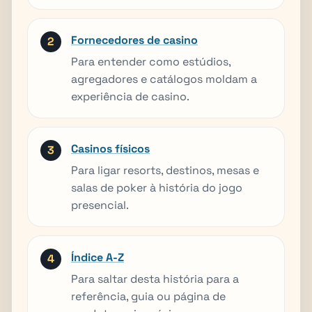
Fornecedores de casino
Para entender como estúdios,
agregadores e catálogos moldam a
experiência de casino.
Casinos físicos
Para ligar resorts, destinos, mesas e
salas de poker à história do jogo
presencial.
Índice A-Z
Para saltar desta história para a
referência, guia ou página de