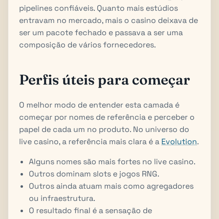
pipelines confiáveis. Quanto mais estúdios
entravam no mercado, mais o casino deixava de
ser um pacote fechado e passava a ser uma
composição de vários fornecedores.
Perfis úteis para começar
O melhor modo de entender esta camada é
começar por nomes de referência e perceber o
papel de cada um no produto. No universo do
live casino, a referência mais clara é a
Evolution
.
Alguns nomes são mais fortes no live casino.
Outros dominam slots e jogos RNG.
Outros ainda atuam mais como agregadores
ou infraestrutura.
O resultado final é a sensação de