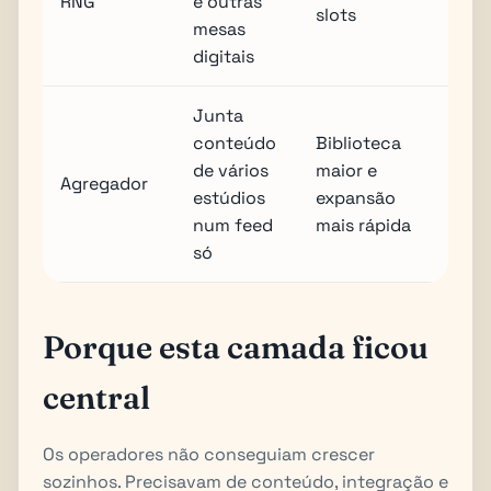
RNG
e outras
slots
mesas
digitais
Junta
conteúdo
Biblioteca
de vários
maior e
Agregador
estúdios
expansão
num feed
mais rápida
só
Porque esta camada ficou
central
Os operadores não conseguiam crescer
sozinhos. Precisavam de conteúdo, integração e