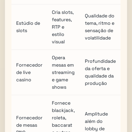
Cria slots,
Qualidade do
features,
Estúdio de
tema, ritmo e
RTP e
slots
sensação de
estilo
volatilidade
visual
Opera
Profundidade
Fornecedor
mesas em
da oferta e
de live
streaming
qualidade da
casino
e game
produção
shows
Fornece
blackjack,
Amplitude
Fornecedor
roleta,
além do
de mesas
baccarat
lobby de