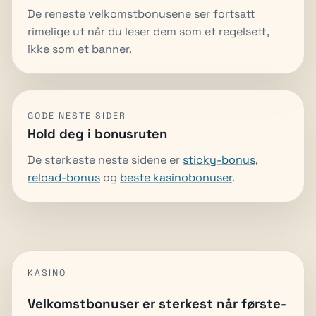
De reneste velkomstbonusene ser fortsatt
rimelige ut når du leser dem som et regelsett,
ikke som et banner.
GODE NESTE SIDER
Hold deg i bonusruten
De sterkeste neste sidene er
sticky-bonus
,
reload-bonus
og
beste kasinobonuser
.
KASINO
Velkomstbonuser er sterkest når første-