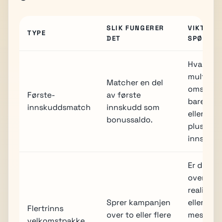
SLIK FUNGERER
VIKTIGS
TYPE
DET
SPØRSM
Hva
multiplis
Matcher en del
omsetni
Første-
av første
bare bon
innskuddsmatch
innskudd som
eller bon
bonussaldo.
pluss
innskud
Er den fu
overskri
realistisk
Sprer kampanjen
eller er
Flertrinns
over to eller flere
mestepa
velkomstpakke