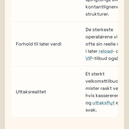
kontantlignende
strukturer.
De sterkeste
operatørene viser
Forhold til later verdi
ofte sin reelle stil
i later
reload
- og
VIP
-tilbud også.
Et sterkt
velkomsttilbud
mister raskt verdi
Uttaksrealitet
hvis kassererens
og
uttaksflyt
er
svak.