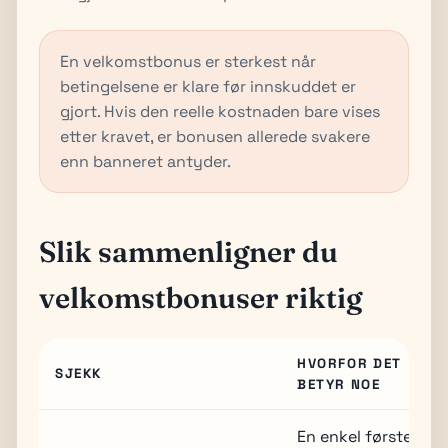
En velkomstbonus er sterkest når
betingelsene er klare før innskuddet er
gjort. Hvis den reelle kostnaden bare vises
etter kravet, er bonusen allerede svakere
enn banneret antyder.
Slik sammenligner du
velkomstbonuser riktig
HVORFOR DET
SJEKK
BETYR NOE
En enkel første-