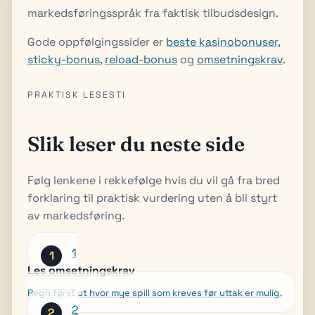
markedsføringsspråk fra faktisk tilbudsdesign.
Gode oppfølgingssider er
beste kasinobonuser
,
sticky-bonus
,
reload-bonus
og
omsetningskrav
.
PRAKTISK LESESTI
Slik leser du neste side
Følg lenkene i rekkefølge hvis du vil gå fra bred
forklaring til praktisk vurdering uten å bli styrt
av markedsføring.
1
Les omsetningskrav
Regn først ut hvor mye spill som kreves før uttak er mulig.
2