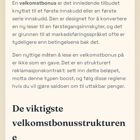
En
velkomstbonus
er det innledende tilbudet
knyttet til et første innskudd eller en første
serie innskudd. Den er designet for å konvertere
en ny leser til en førstegangsinnskyter, og det
er grunnen til at markedsføringsspråket ofte er
tydeligere enn betingelsene bak det.
Den nyttige måten å lese en velkomstbonus på
er ikke som en gave. Det er en strukturert
reklamasjonskontrakt: sett inn dette beløpet,
motta denne typen boost, og følg disse reglene
hvis du vil gjøre saldoen om til uttakbar penger.
De viktigste
velkomstbonusstrukturen
e