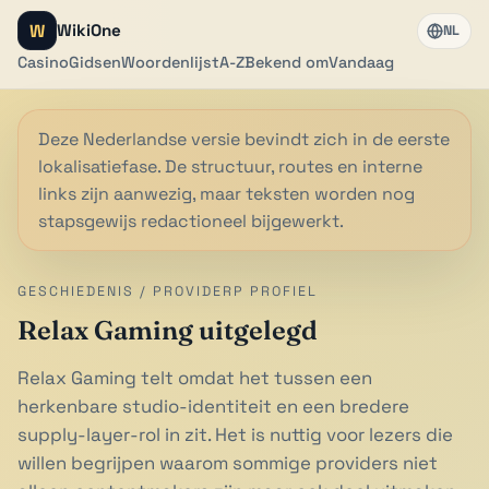
W
WikiOne
NL
Casino
Gidsen
Woordenlijst
A-Z
Bekend om
Vandaag
Deze Nederlandse versie bevindt zich in de eerste
lokalisatiefase. De structuur, routes en interne
links zijn aanwezig, maar teksten worden nog
stapsgewijs redactioneel bijgewerkt.
GESCHIEDENIS / PROVIDERP PROFIEL
Relax Gaming uitgelegd
Relax Gaming telt omdat het tussen een
herkenbare studio-identiteit en een bredere
supply-layer-rol in zit. Het is nuttig voor lezers die
willen begrijpen waarom sommige providers niet