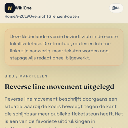
W
WikiOne
NL
Home
A-Z
CLV
Overzicht
Grenzen
Fouten
Deze Nederlandse versie bevindt zich in de eerste
lokalisatiefase. De structuur, routes en interne
links zijn aanwezig, maar teksten worden nog
stapsgewijs redactioneel bijgewerkt.
GIDS / MARKTLEZEN
Reverse line movement uitgelegd
Reverse line movement beschrijft doorgaans een
situatie waarbij de koers beweegt tegen de kant
die schijnbaar meer publieke ticketsteun heeft. Het
is een van de favoriete uitdrukkingen in