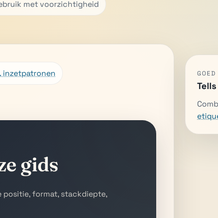
ebruik met voorzichtigheid
. inzetpatronen
GOED
Tells
Combi
etiqu
ze gids
 positie, format, stackdiepte,