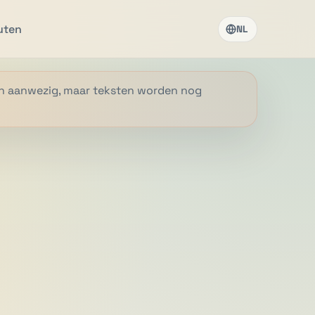
uten
NL
zijn aanwezig, maar teksten worden nog