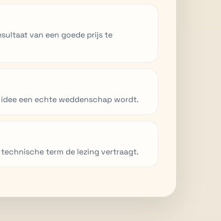
sultaat van een goede prijs te
n idee een echte weddenschap wordt.
technische term de lezing vertraagt.