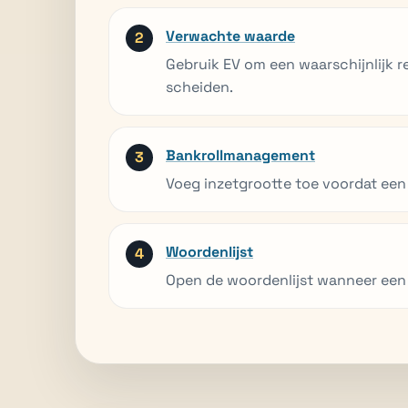
Verwachte waarde
Gebruik EV om een waarschijnlijk re
scheiden.
Bankrollmanagement
Voeg inzetgrootte toe voordat ee
Woordenlijst
Open de woordenlijst wanneer een 