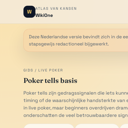
ATLAS VAN KANSEN
W
WikiOne
Deze Nederlandse versie bevindt zich in de ee
stapsgewijs redactioneel bijgewerkt.
GIDS / LIVE POKER
Poker tells basis
Poker tells zijn gedragssignalen die iets kun
timing of de waarschijnlijke handsterkte van
in live poker, maar beginners overdrijven dram
onderschatten de veel betrouwbaardere signa