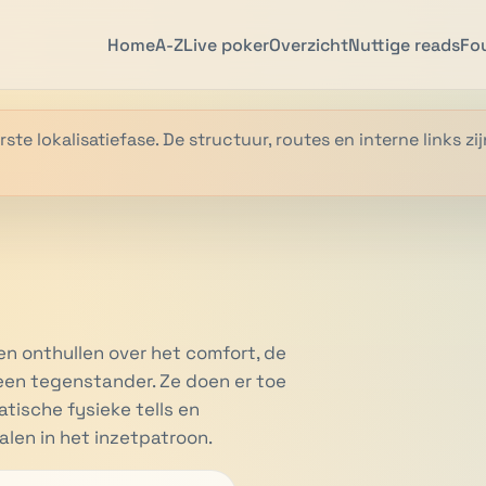
Home
A-Z
Live poker
Overzicht
Nuttige reads
Fo
rste lokalisatiefase. De structuur, routes en interne links 
nen onthullen over het comfort, de
 een tegenstander. Ze doen er toe
atische fysieke tells en
len in het inzetpatroon.