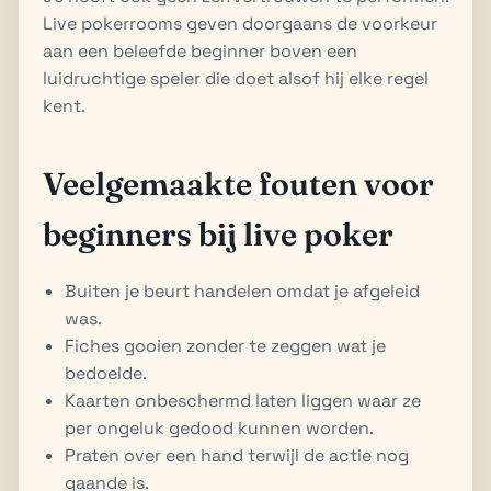
Live pokerrooms geven doorgaans de voorkeur
aan een beleefde beginner boven een
luidruchtige speler die doet alsof hij elke regel
kent.
Veelgemaakte fouten voor
beginners bij live poker
Buiten je beurt handelen omdat je afgeleid
was.
Fiches gooien zonder te zeggen wat je
bedoelde.
Kaarten onbeschermd laten liggen waar ze
per ongeluk gedood kunnen worden.
Praten over een hand terwijl de actie nog
gaande is.