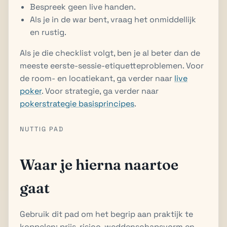
Bespreek geen live handen.
Als je in de war bent, vraag het onmiddellijk
en rustig.
Als je die checklist volgt, ben je al beter dan de
meeste eerste-sessie-etiquetteproblemen. Voor
de room- en locatiekant, ga verder naar
live
poker
. Voor strategie, ga verder naar
pokerstrategie basisprincipes
.
NUTTIG PAD
Waar je hierna naartoe
gaat
Gebruik dit pad om het begrip aan praktijk te
koppelen: prijs, risico, weddenschapsvorm en