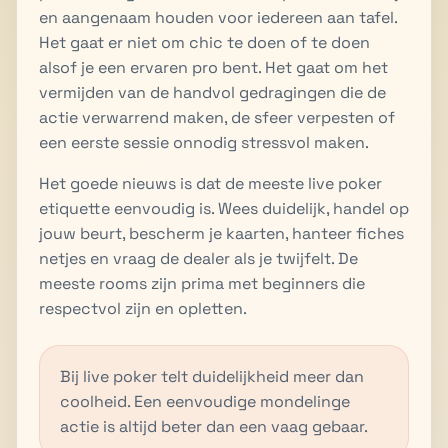
en aangenaam houden voor iedereen aan tafel.
Het gaat er niet om chic te doen of te doen
alsof je een ervaren pro bent. Het gaat om het
vermijden van de handvol gedragingen die de
actie verwarrend maken, de sfeer verpesten of
een eerste sessie onnodig stressvol maken.
Het goede nieuws is dat de meeste live poker
etiquette eenvoudig is. Wees duidelijk, handel op
jouw beurt, bescherm je kaarten, hanteer fiches
netjes en vraag de dealer als je twijfelt. De
meeste rooms zijn prima met beginners die
respectvol zijn en opletten.
Bij live poker telt duidelijkheid meer dan
coolheid. Een eenvoudige mondelinge
actie is altijd beter dan een vaag gebaar.