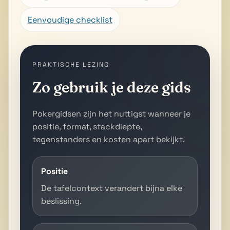
Eenvoudige checklist
PRAKTISCHE LEZING
Zo gebruik je deze gids
Pokergidsen zijn het nuttigst wanneer je
positie, format, stackdiepte,
tegenstanders en kosten apart bekijkt.
Positie
De tafelcontext verandert bijna elke
beslissing.