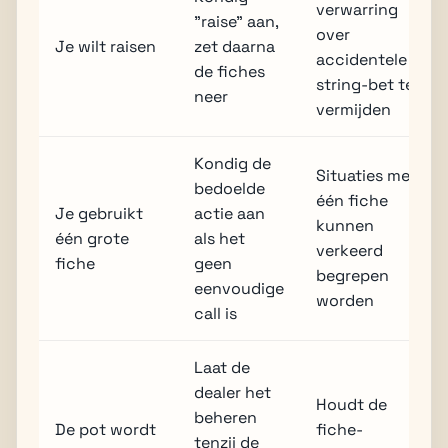
verwarring
"raise" aan,
over
Je wilt raisen
zet daarna
accidentele
de fiches
string-bet te
neer
vermijden
Kondig de
Situaties met
bedoelde
één fiche
Je gebruikt
actie aan
kunnen
één grote
als het
verkeerd
fiche
geen
begrepen
eenvoudige
worden
call is
Laat de
dealer het
Houdt de
beheren
De pot wordt
fiche-
tenzij de