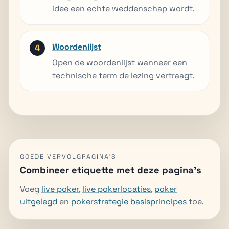
idee een echte weddenschap wordt.
Woordenlijst
Open de woordenlijst wanneer een
technische term de lezing vertraagt.
GOEDE VERVOLGPAGINA'S
Combineer etiquette met deze pagina's
Voeg
live poker
,
live pokerlocaties
,
poker
uitgelegd
en
pokerstrategie basisprincipes
toe.