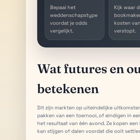
Bepaal het
Kijk waar 
weddenschapstype
bookmaker
voordat je odds
kosten van
vergelijkt.
verstopt.
Wat futures en ou
betekenen
Dit zijn markten op uiteindelijke uitkomste
pakken van een toernooi, of eindigen in ee
het resultaat van één avond. Ze kopen een
kan stijgen of dalen voordat die ooit settles