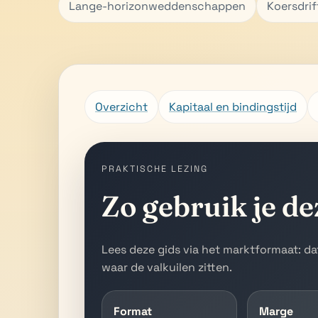
Lange-horizonweddenschappen
Koersdrif
Overzicht
Kapitaal en bindingstijd
PRAKTISCHE LEZING
Zo gebruik je de
Lees deze gids via het marktformaat: da
waar de valkuilen zitten.
Format
Marge