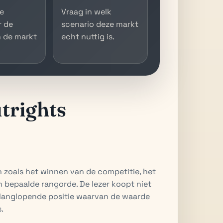
de
Vraag in welk
 de
scenario deze markt
 de markt
echt nuttig is.
trights
n zoals het winnen van de competitie, het
n bepaalde rangorde. De lezer koopt niet
 langlopende positie waarvan de waarde
.