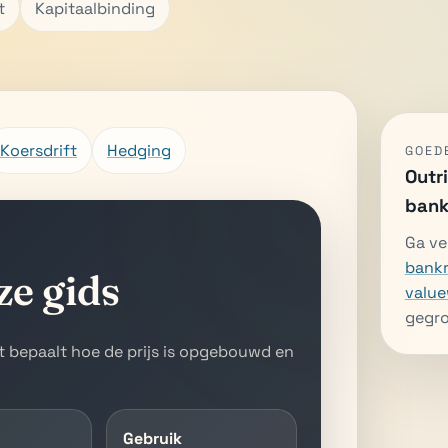
t
Kapitaalbinding
Koersdrift
Hedging
GOED
Outr
bank
Ga ve
bankr
ze gids
valu
gegro
t bepaalt hoe de prijs is opgebouwd en
Gebruik