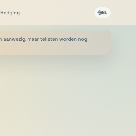
l
Hedging
NL
zijn aanwezig, maar teksten worden nog