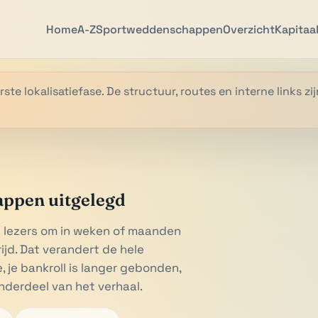
Home
A-Z
Sportweddenschappen
Overzicht
Kapitaa
rste lokalisatiefase. De structuur, routes en interne links 
appen uitgelegd
 lezers om in weken of maanden
ijd. Dat verandert de hele
 je bankroll is langer gebonden,
nderdeel van het verhaal.