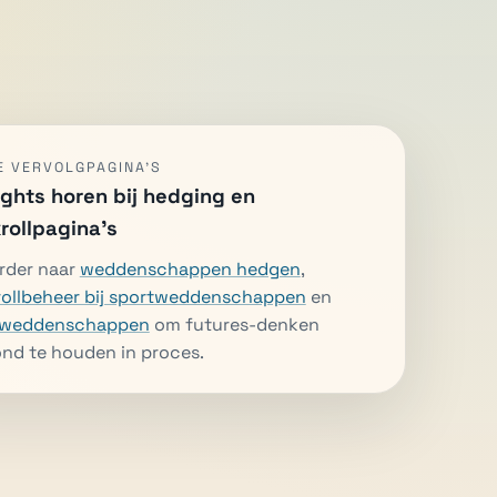
E VERVOLGPAGINA'S
ights horen bij hedging en
rollpagina's
rder naar
weddenschappen hedgen
,
ollbeheer bij sportweddenschappen
en
eweddenschappen
om futures-denken
nd te houden in proces.