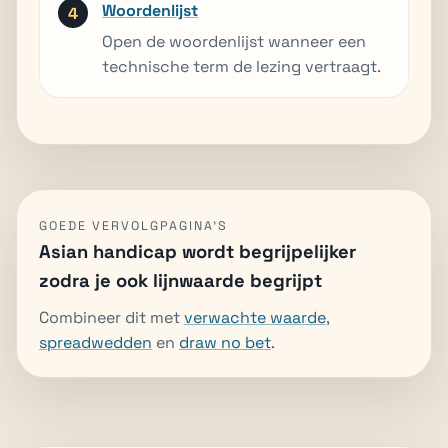
Woordenlijst
Open de woordenlijst wanneer een
technische term de lezing vertraagt.
GOEDE VERVOLGPAGINA'S
Asian handicap wordt begrijpelijker
zodra je ook lijnwaarde begrijpt
Combineer dit met
verwachte waarde
,
spreadwedden
en
draw no bet
.