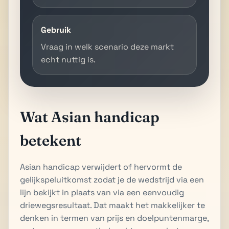
Gebruik
Vraag in welk scenario deze markt
echt nuttig is.
Wat Asian handicap
betekent
Asian handicap verwijdert of hervormt de
gelijkspeluitkomst zodat je de wedstrijd via een
lijn bekijkt in plaats van via een eenvoudig
driewegsresultaat. Dat maakt het makkelijker te
denken in termen van prijs en doelpuntenmarge,