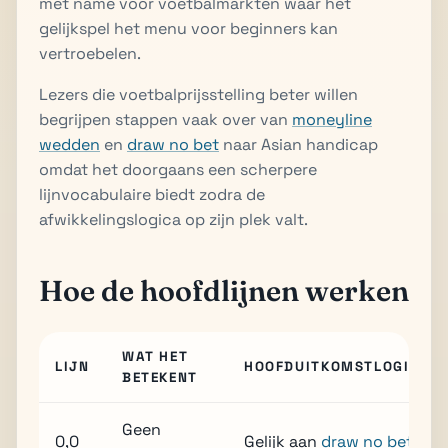
met name voor voetbalmarkten waar het
gelijkspel het menu voor beginners kan
vertroebelen.
Lezers die voetbalprijsstelling beter willen
begrijpen stappen vaak over van
moneyline
wedden
en
draw no bet
naar Asian handicap
omdat het doorgaans een scherpere
lijnvocabulaire biedt zodra de
afwikkelingslogica op zijn plek valt.
Hoe de hoofdlijnen werken
WAT HET
LIJN
HOOFDUITKOMSTLOGICA
BETEKENT
Geen
0,0
Gelijk aan
draw no bet