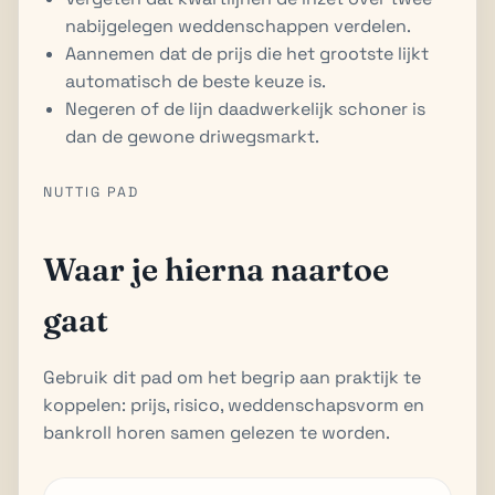
nabijgelegen weddenschappen verdelen.
Aannemen dat de prijs die het grootste lijkt
automatisch de beste keuze is.
Negeren of de lijn daadwerkelijk schoner is
dan de gewone driwegsmarkt.
NUTTIG PAD
Waar je hierna naartoe
gaat
Gebruik dit pad om het begrip aan praktijk te
koppelen: prijs, risico, weddenschapsvorm en
bankroll horen samen gelezen te worden.