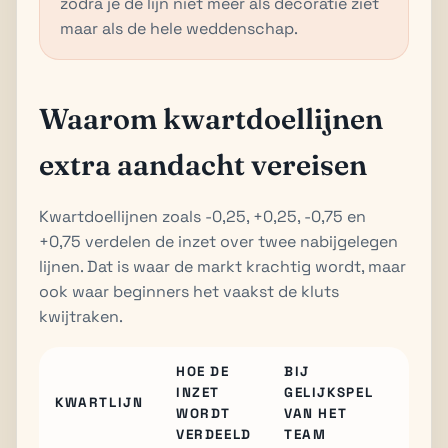
zodra je de lijn niet meer als decoratie ziet
maar als de hele weddenschap.
Waarom kwartdoellijnen
extra aandacht vereisen
Kwartdoellijnen zoals -0,25, +0,25, -0,75 en
+0,75 verdelen de inzet over twee nabijgelegen
lijnen. Dat is waar de markt krachtig wordt, maar
ook waar beginners het vaakst de kluts
kwijtraken.
HOE DE
BIJ
INZET
GELIJKSPEL
KWARTLIJN
WORDT
VAN HET
VERDEELD
TEAM