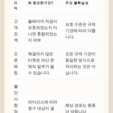
이
왜 중요한가요?
주요 불확실성
어
고
플레이어 자금이
보호 수준은 규제
객
보호되었는지 아
기관에 따라 다릅
잔
니면 혼합되었는
니다.
액
지 여부
오
해결되지 않은
모든 규제 기관이
픈
티켓은 파산 문
동일한 방식으로
베
제의 일부가 될
처리하는 것은 아
팅
수 있습니다.
닙니다.
불
만
사
라이선스에 따라
항
해상 경로는 종종
청구 대상이 결
접
더 약합니다