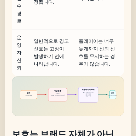
정됩니다.
수
경
로
운
일반적으로 경고
플레이어는 너무
영
신호는 고장이
늦게까지 신뢰 신
자
발생하기 전에
호를 무시하는 경
신
나타납니다.
우가 많습니다.
뢰
레귤레이터 루트
자금현황
불만 사항 접수 기관
실패
신뢰
고객 돈?
분리 계층
베팅을 공개하시겠습니까?
위기 이전이었다
운영자 다운
현실 주장
보호는 브랜드 자체가 아닌