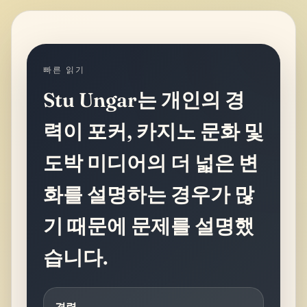
빠른 읽기
Stu Ungar는 개인의 경
력이 포커, 카지노 문화 및
도박 미디어의 더 넓은 변
화를 설명하는 경우가 많
기 때문에 문제를 설명했
습니다.