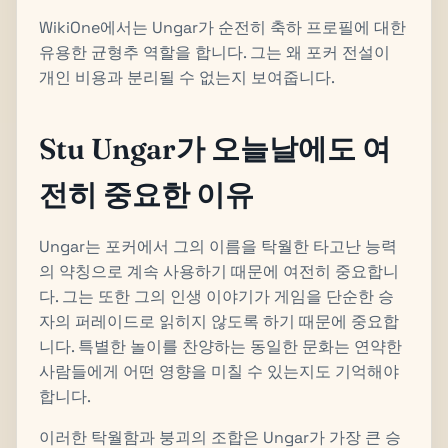
WikiOne에서는 Ungar가 순전히 축하 프로필에 대한
유용한 균형추 역할을 합니다. 그는 왜 포커 전설이
개인 비용과 분리될 수 없는지 보여줍니다.
Stu Ungar가 오늘날에도 여
전히 중요한 이유
Ungar는 포커에서 그의 이름을 탁월한 타고난 능력
의 약칭으로 계속 사용하기 때문에 여전히 중요합니
다. 그는 또한 그의 인생 이야기가 게임을 단순한 승
자의 퍼레이드로 읽히지 않도록 하기 때문에 중요합
니다. 특별한 놀이를 찬양하는 동일한 문화는 연약한
사람들에게 어떤 영향을 미칠 수 있는지도 기억해야
합니다.
이러한 탁월함과 붕괴의 조합은 Ungar가 가장 큰 승