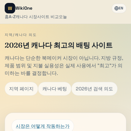
W
WikiOne
EN
홈
A-Z
캐나다 시장
사이트 비교
오늘
지역/캐나다 의도
2026년 캐나다 최고의 배팅 사이트
캐나다는 단순한 북메이커 시장이 아닙니다. 지방 규정,
제품 범위 및 지불 실용성은 실제 사용에서 "최고"가 의
미하는 바를 결정합니다.
지역 페이지
캐나다 베팅
2026년 검색 의도
시장은 어떻게 작동하는가