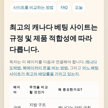
사이트를 비교하는 방법
FAQ
오늘
최고의 캐나다 베팅 사이트는
규정 및 제품 적합성에 따라
다릅니다.
독자는 이 페이지를 다음과 연결해야 합니다.
캐나다
도박법
,
북메이커이 돈을 버는 방법
, 그리고
어느 베팅
사이트가 최고의 배당률을 가지고 있는지
.
레이
무엇을 비교
왜 중요한가요?
어
할 것인가
지방 구조
규제
캐나다는 단일 규칙