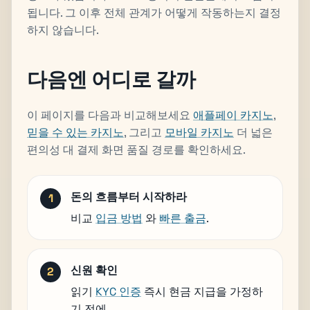
됩니다. 그 이후 전체 관계가 어떻게 작동하는지 결정
하지 않습니다.
다음엔 어디로 갈까
이 페이지를 다음과 비교해보세요
애플페이 카지노
,
믿을 수 있는 카지노
, 그리고
모바일 카지노
더 넓은
편의성 대 결제 화면 품질 경로를 확인하세요.
돈의 흐름부터 시작하라
비교
입금 방법
와
빠른 출금
.
신원 확인
읽기
KYC 인증
즉시 현금 지급을 가정하
기 전에.