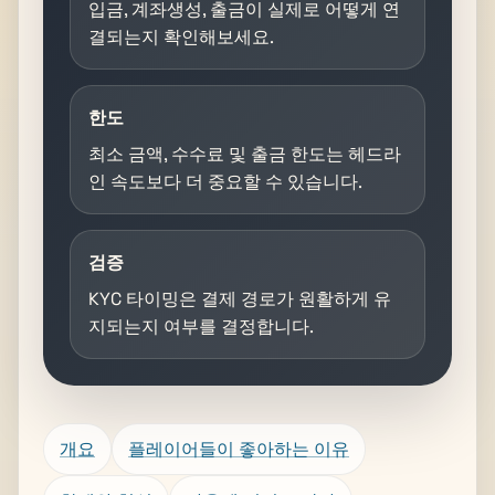
입금, 계좌생성, 출금이 실제로 어떻게 연
결되는지 확인해보세요.
한도
최소 금액, 수수료 및 출금 한도는 헤드라
인 속도보다 더 중요할 수 있습니다.
검증
KYC 타이밍은 결제 경로가 원활하게 유
지되는지 여부를 결정합니다.
개요
플레이어들이 좋아하는 이유