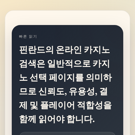
빠른 읽기
핀란드의 온라인 카지노
검색은 일반적으로 카지
노 선택 페이지를 의미하
므로 신뢰도, 유용성, 결
제 및 플레이어 적합성을
함께 읽어야 합니다.