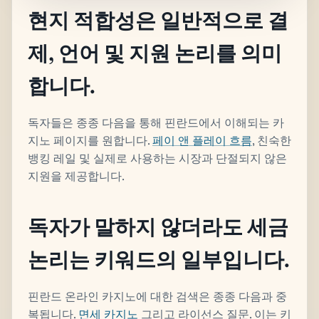
현지 적합성은 일반적으로 결
제, 언어 및 지원 논리를 의미
합니다.
독자들은 종종 다음을 통해 핀란드에서 이해되는 카
지노 페이지를 원합니다.
페이 앤 플레이 흐름
, 친숙한
뱅킹 레일 및 실제로 사용하는 시장과 단절되지 않은
지원을 제공합니다.
독자가 말하지 않더라도 세금
논리는 키워드의 일부입니다.
핀란드 온라인 카지노에 대한 검색은 종종 다음과 중
복됩니다.
면세 카지노
그리고 라이선스 질문. 이는 키