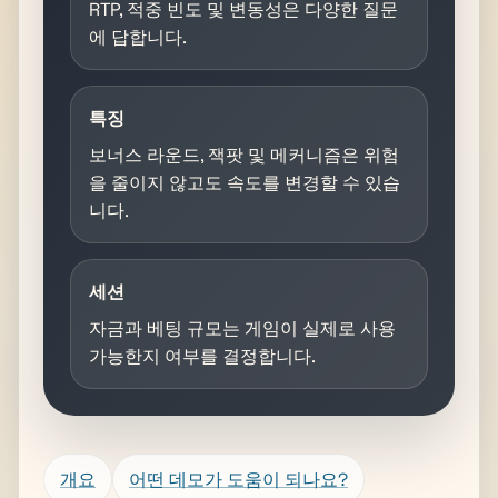
RTP, 적중 빈도 및 변동성은 다양한 질문
에 답합니다.
특징
보너스 라운드, 잭팟 및 메커니즘은 위험
을 줄이지 않고도 속도를 변경할 수 있습
니다.
세션
자금과 베팅 규모는 게임이 실제로 사용
가능한지 여부를 결정합니다.
개요
어떤 데모가 도움이 되나요?