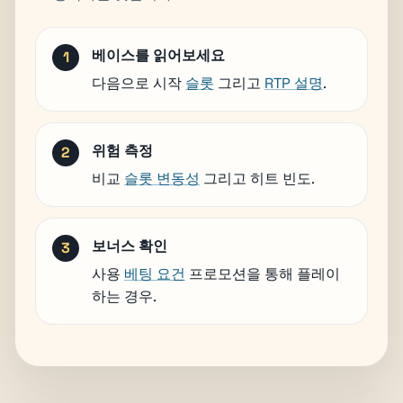
베이스를 읽어보세요
다음으로 시작
슬롯
그리고
RTP 설명
.
위험 측정
비교
슬롯 변동성
그리고 히트 빈도.
보너스 확인
사용
베팅 요건
프로모션을 통해 플레이
하는 경우.