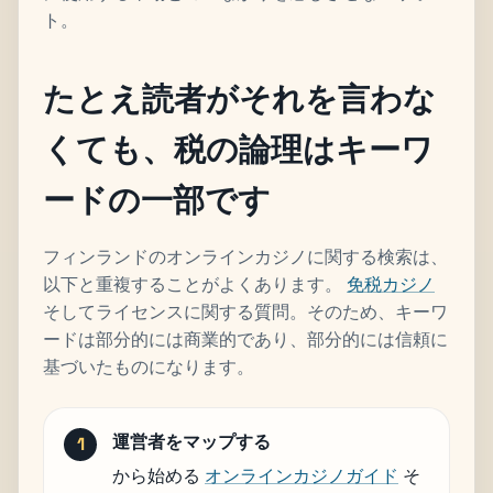
ト。
たとえ読者がそれを言わな
くても、税の論理はキーワ
ードの一部です
フィンランドのオンラインカジノに関する検索は、
以下と重複することがよくあります。
免税カジノ
そしてライセンスに関する質問。そのため、キーワ
ードは部分的には商業的であり、部分的には信頼に
基づいたものになります。
運営者をマップする
から始める
オンラインカジノガイド
そ