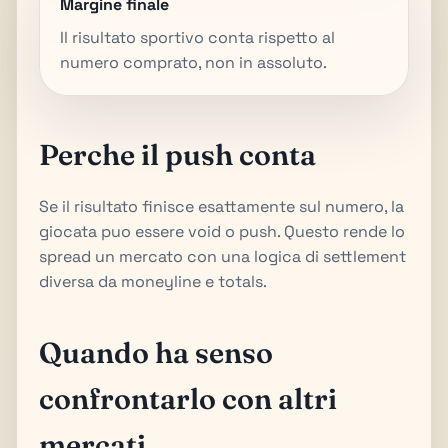
Margine finale
Il risultato sportivo conta rispetto al
numero comprato, non in assoluto.
Perche il push conta
Se il risultato finisce esattamente sul numero, la
giocata puo essere void o push. Questo rende lo
spread un mercato con una logica di settlement
diversa da moneyline e totals.
Quando ha senso
confrontarlo con altri
mercati