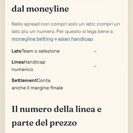
dal moneyline
Nello spread non compri solo un lato: compri un
lato piu un numero. Per questo si lega bene a
moneyline betting
e
asian handicap
.
Lato
Team o selezione
→
Linea
Handicap
→
numerico
Settlement
Conta
anche il margine finale
Il numero della linea e
parte del prezzo