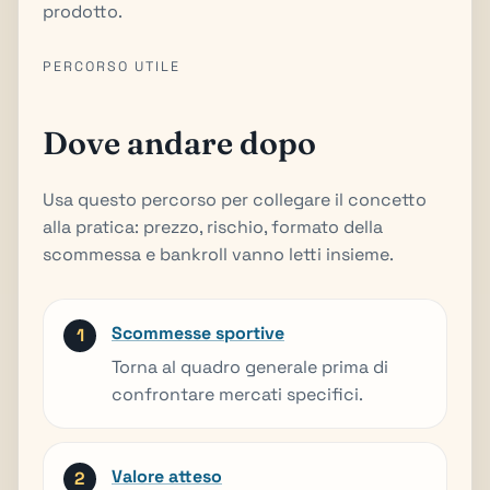
prodotto.
PERCORSO UTILE
Dove andare dopo
Usa questo percorso per collegare il concetto
alla pratica: prezzo, rischio, formato della
scommessa e bankroll vanno letti insieme.
Scommesse sportive
Torna al quadro generale prima di
confrontare mercati specifici.
Valore atteso