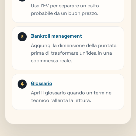
Usa l'EV per separare un esito
probabile da un buon prezzo.
Bankroll management
Aggiungi la dimensione della puntata
prima di trasformare un'idea in una
scommessa reale.
Glossario
Apri il glossario quando un termine
tecnico rallenta la lettura.