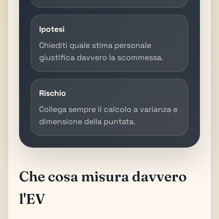
Ipotesi
Chiediti quale stima personale
giustifica davvero la scommessa.
Rischio
Collega sempre il calcolo a varianza e
dimensione della puntata.
Che cosa misura davvero
l'EV