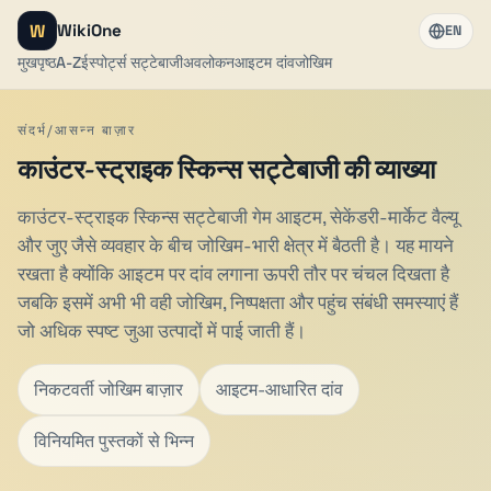
W
WikiOne
EN
मुखपृष्ठ
A-Z
ईस्पोर्ट्स सट्टेबाजी
अवलोकन
आइटम दांव
जोखिम
संदर्भ/आसन्न बाज़ार
काउंटर-स्ट्राइक स्किन्स सट्टेबाजी की व्याख्या
काउंटर-स्ट्राइक स्किन्स सट्टेबाजी गेम आइटम, सेकेंडरी-मार्केट वैल्यू
और जुए जैसे व्यवहार के बीच जोखिम-भारी क्षेत्र में बैठती है। यह मायने
रखता है क्योंकि आइटम पर दांव लगाना ऊपरी तौर पर चंचल दिखता है
जबकि इसमें अभी भी वही जोखिम, निष्पक्षता और पहुंच संबंधी समस्याएं हैं
जो अधिक स्पष्ट जुआ उत्पादों में पाई जाती हैं।
निकटवर्ती जोखिम बाज़ार
आइटम-आधारित दांव
विनियमित पुस्तकों से भिन्न