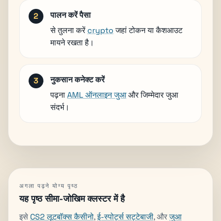
पालन करें पैसा
से तुलना करें
crypto
जहां टोकन या कैशआउट
मायने रखता है।
नुकसान कनेक्ट करें
पढ़ना
AML ऑनलाइन जुआ
और जिम्मेदार जुआ
संदर्भ।
अगला पढ़ने योग्य पृष्ठ
यह पृष्ठ सीमा-जोखिम क्लस्टर में है
इसे
CS2 लूटबॉक्स कैसीनो
,
ई-स्पोर्ट्स सट्टेबाजी
, और
जुआ