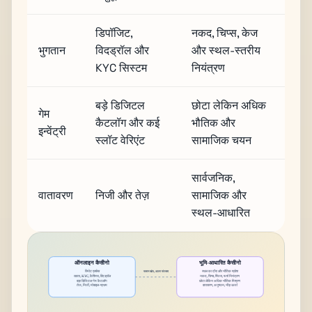
डिपॉजिट,
नकद, चिप्स, केज
भुगतान
विदड्रॉल और
और स्थल-स्तरीय
KYC सिस्टम
नियंत्रण
बड़े डिजिटल
छोटा लेकिन अधिक
गेम
कैटलॉग और कई
भौतिक और
इन्वेंट्री
स्लॉट वेरिएंट
सामाजिक चयन
सार्वजनिक,
वातावरण
निजी और तेज़
सामाजिक और
स्थल-आधारित
ऑनलाइन कैसीनो
भूमि-आधारित कैसीनो
रिमोट एक्सेस
स्थल का दौरा और भौतिक प्रवेश
समान खेल, अलग संरचना
खाता, KYC, कैशियर, विदड्रॉल
नकद, चिप्स, पिंजरा, फर्श नियंत्रण
बड़ा डिजिटल गेम कैटलॉग
छोटा लेकिन अधिक भौतिक मिश्रण
तेज, निजी, मोबाइल-प्रथम
वातावरण, अनुष्ठान, भीड़ ऊर्जा