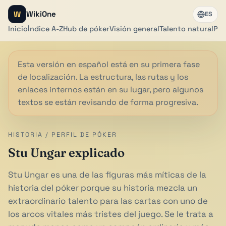
W
WikiOne
ES
Inicio
Índice A-Z
Hub de póker
Visión general
Talento natural
Por
Esta versión en español está en su primera fase
de localización. La estructura, las rutas y los
enlaces internos están en su lugar, pero algunos
textos se están revisando de forma progresiva.
HISTORIA / PERFIL DE PÓKER
Stu Ungar explicado
Stu Ungar es una de las figuras más míticas de la
historia del póker porque su historia mezcla un
extraordinario talento para las cartas con uno de
los arcos vitales más tristes del juego. Se le trata a