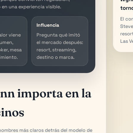
 en una experiencia visible.
torn
El co
Influencia
Steve
resor
valor viene
Pregunta qué imitó
Las V
lumen,
el mercado después:
oker, mesa
resort, streaming,
imiento.
destino o marca.
nn importa en la
sinos
nombres más claros detrás del modelo de