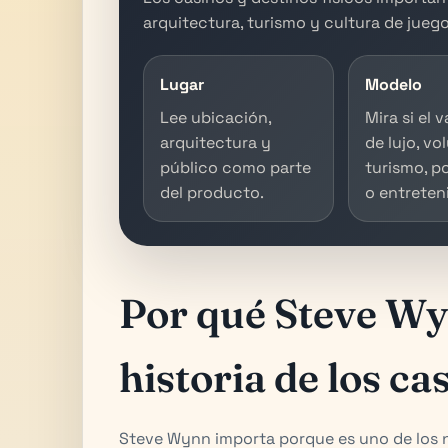
arquitectura, turismo y cultura de juego
Lugar
Modelo
Lee ubicación,
Mira si el 
arquitectura y
de lujo, vo
público como parte
turismo, p
del producto.
o entreten
Por qué Steve Wy
historia de los ca
Steve Wynn importa porque es uno de los 