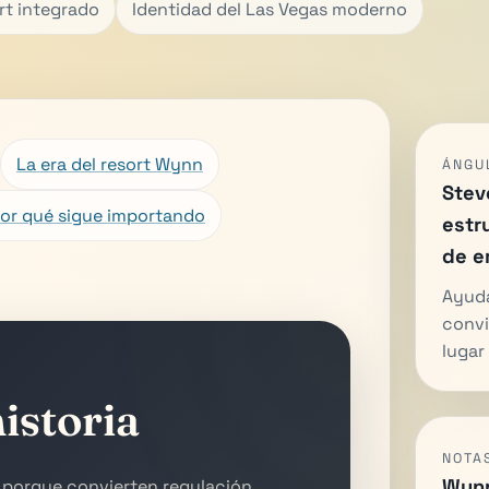
rt integrado
Identidad del Las Vegas moderno
La era del resort Wynn
ÁNGU
Stev
or qué sigue importando
estr
de e
Ayuda
convi
lugar
istoria
NOTA
Wynn
 porque convierten regulación,