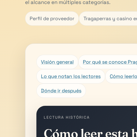
el alcance en múltiples categorías.
Perfil de proveedor
Tragaperras y casino e
Visión general
Por qué se conoce Pra
Lo que notan los lectores
Cómo leerlo
Dónde ir después
LECTURA HISTÓRICA
Cómo leer esta h