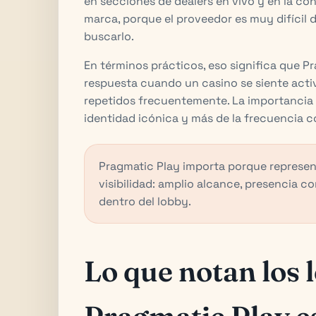
en secciones de dealers en vivo y en la c
marca, porque el proveedor es muy difícil 
buscarlo.
En términos prácticos, eso significa que P
respuesta cuando un casino se siente activ
repetidos frecuentemente. La importancia
identidad icónica y más de la frecuencia 
Pragmatic Play importa porque represen
visibilidad: amplio alcance, presencia 
dentro del lobby.
Lo que notan los 