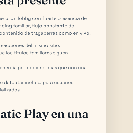
stá presente
imero. Un lobby con fuerte presencia de
ding familiar, flujo constante de
 contenido de tragaperras como en vivo.
secciones del mismo sitio.
e los títulos familiares siguen
n energía promocional más que con una
de detectar incluso para usuarios
ializados.
tic Play en una