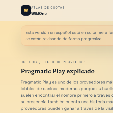
ATLAS DE CUOTAS
W
WikiOne
Esta versión en español está en su primera fas
se están revisando de forma progresiva.
HISTORIA / PERFIL DE PROVEEDOR
Pragmatic Play explicado
Pragmatic Play es uno de los proveedores más 
lobbies de casinos modernos porque su huella
suelen encontrar el nombre primero a través 
su presencia también cuenta una historia má
proveedores pueden ganar a través de la visib