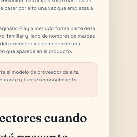
onversación más amplia sobre casinos de
de pasar por alto una vez que empiezas a
ragmatic Play a menudo forma parte de la
o, familiar y lleno de nombres de marcas
 del proveedor viene menos de una
con que aparece en el producto.
ta el modelo de proveedor de alta
constante y fuerte reconocimiento
lectores cuando