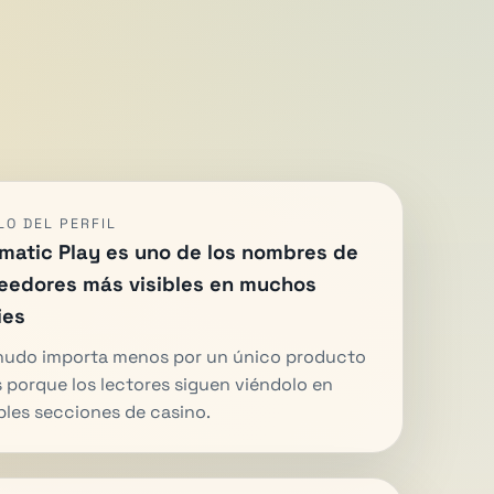
LO DEL PERFIL
matic Play es uno de los nombres de
eedores más visibles en muchos
ies
udo importa menos por un único producto
 porque los lectores siguen viéndolo en
ples secciones de casino.