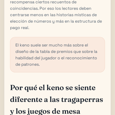
recompensa ciertos recuentos de
coincidencias. Por eso los lectores deben
centrarse menos en las historias místicas de
elección de números y más en la estructura de
pago real.
El keno suele ser mucho más sobre el
diseño de la tabla de premios que sobre la
habilidad del jugador o el reconocimiento
de patrones.
Por qué el keno se siente
diferente a las tragaperras
y los juegos de mesa