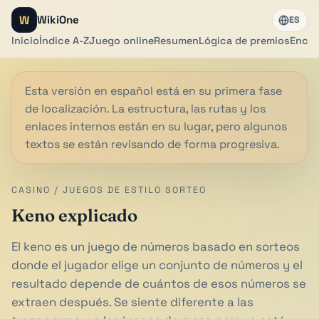
W
WikiOne
ES
Inicio
Índice A-Z
Juego online
Resumen
Lógica de premios
Encaj
Esta versión en español está en su primera fase
de localización. La estructura, las rutas y los
enlaces internos están en su lugar, pero algunos
textos se están revisando de forma progresiva.
CASINO / JUEGOS DE ESTILO SORTEO
Keno explicado
El keno es un juego de números basado en sorteos
donde el jugador elige un conjunto de números y el
resultado depende de cuántos de esos números se
extraen después. Se siente diferente a las