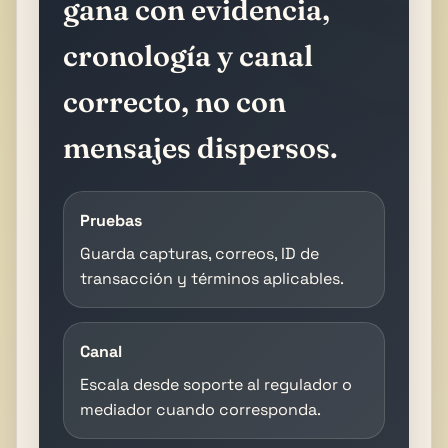
gana con evidencia,
cronología y canal
correcto, no con
mensajes dispersos.
Pruebas
Guarda capturas, correos, ID de
transacción y términos aplicables.
Canal
Escala desde soporte al regulador o
mediador cuando corresponda.