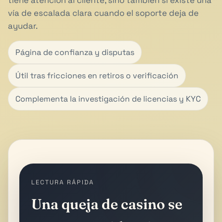
tiene atención al cliente, sino también si existe una
vía de escalada clara cuando el soporte deja de
ayudar.
Página de confianza y disputas
Útil tras fricciones en retiros o verificación
Complementa la investigación de licencias y KYC
LECTURA RÁPIDA
Una queja de casino se