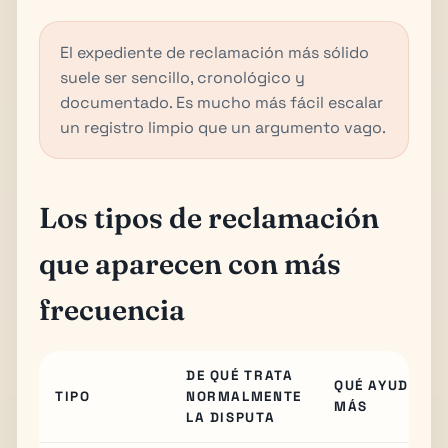
El expediente de reclamación más sólido
suele ser sencillo, cronológico y
documentado. Es mucho más fácil escalar
un registro limpio que un argumento vago.
Los tipos de reclamación
que aparecen con más
frecuencia
DE QUÉ TRATA
QUÉ AYUDA
TIPO
NORMALMENTE
MÁS
LA DISPUTA