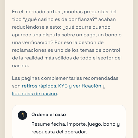
En el mercado actual, muchas preguntas del
tipo "¿qué casino es de confianza?" acaban
reduciéndose a esto: ¿qué ocurre cuando
aparece una disputa sobre un pago, un bono o
una verificación? Por eso la gestión de
reclamaciones es uno de los temas de control
de la realidad más sólidos de todo el sector del
casino.
Las páginas complementarias recomendadas
son
retiros rápidos
,
KYC y verificación
y
licencias de casino
.
Ordena el caso
Resume fecha, importe, juego, bono y
respuesta del operador.