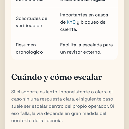
Importantes en casos
Solicitudes de
de
KYC
y bloqueo de
verificación
cuenta.
Resumen
Facilita la escalada para
cronológico
un revisor externo.
Cuándo y cómo escalar
Si el soporte es lento, inconsistente o cierra el
caso sin una respuesta clara, el siguiente paso
suele ser escalar dentro del propio operador. Si
eso falla, la vía depende en gran medida del
contexto de la licencia.