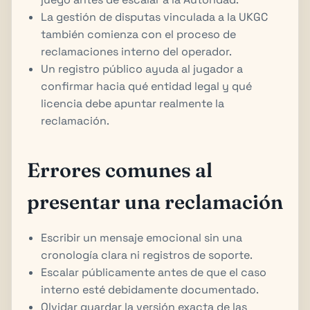
La gestión de disputas vinculada a la UKGC
también comienza con el proceso de
reclamaciones interno del operador.
Un registro público ayuda al jugador a
confirmar hacia qué entidad legal y qué
licencia debe apuntar realmente la
reclamación.
Errores comunes al
presentar una reclamación
Escribir un mensaje emocional sin una
cronología clara ni registros de soporte.
Escalar públicamente antes de que el caso
interno esté debidamente documentado.
Olvidar guardar la versión exacta de las