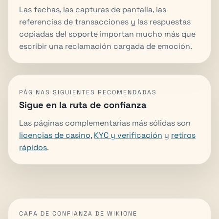
Las fechas, las capturas de pantalla, las
referencias de transacciones y las respuestas
copiadas del soporte importan mucho más que
escribir una reclamación cargada de emoción.
PÁGINAS SIGUIENTES RECOMENDADAS
Sigue en la ruta de confianza
Las páginas complementarias más sólidas son
licencias de casino
,
KYC y verificación
y
retiros
rápidos
.
CAPA DE CONFIANZA DE WIKIONE