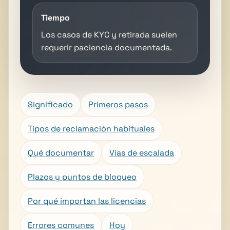
Tiempo
Los casos de KYC y retirada suelen
requerir paciencia documentada.
Significado
Primeros pasos
Tipos de reclamación habituales
Qué documentar
Vías de escalada
Plazos y puntos de bloqueo
Por qué importan las licencias
Errores comunes
Hoy