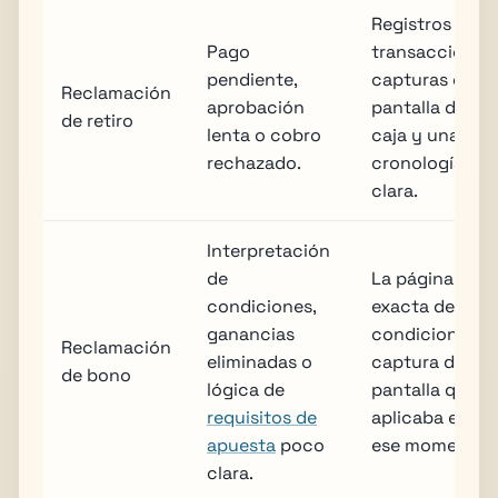
Registros de
Pago
transacciones,
pendiente,
capturas de
Reclamación
aprobación
pantalla de la
de retiro
lenta o cobro
caja y una
rechazado.
cronología
clara.
Interpretación
de
La página
condiciones,
exacta de
ganancias
condiciones o
Reclamación
eliminadas o
captura de
de bono
lógica de
pantalla que
requisitos de
aplicaba en
apuesta
poco
ese momento.
clara.