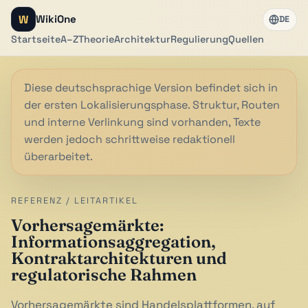
W
WikiOne
DE
Startseite
A–Z
Theorie
Architektur
Regulierung
Quellen
Diese deutschsprachige Version befindet sich in
der ersten Lokalisierungsphase. Struktur, Routen
und interne Verlinkung sind vorhanden, Texte
werden jedoch schrittweise redaktionell
überarbeitet.
REFERENZ / LEITARTIKEL
Vorhersagemärkte:
Informationsaggregation,
Kontraktarchitekturen und
regulatorische Rahmen
Vorhersagemärkte sind Handelsplattformen, auf