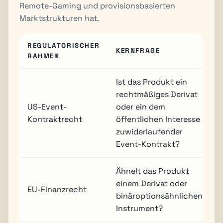
Remote-Gaming und provisionsbasierten
Marktstrukturen hat.
REGULATORISCHER
KERNFRAGE
RAHMEN
Ist das Produkt ein
rechtmäßiges Derivat
C
US-Event-
oder ein dem
C
Kontraktrecht
öffentlichen Interesse
R
zuwiderlaufender
Event-Kontrakt?
Ähnelt das Produkt
M
einem Derivat oder
EU-Finanzrecht
A
binäroptionsähnlichen
E
Instrument?