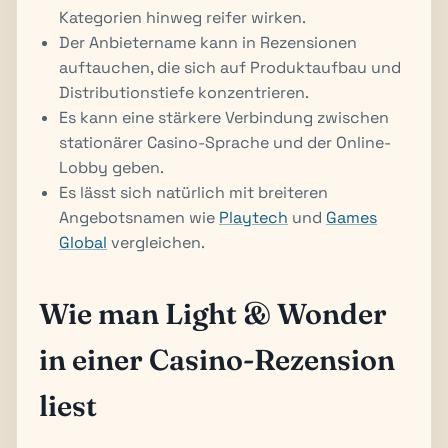
Kategorien hinweg reifer wirken.
Der Anbietername kann in Rezensionen
auftauchen, die sich auf Produktaufbau und
Distributionstiefe konzentrieren.
Es kann eine stärkere Verbindung zwischen
stationärer Casino-Sprache und der Online-
Lobby geben.
Es lässt sich natürlich mit breiteren
Angebotsnamen wie
Playtech
und
Games
Global
vergleichen.
Wie man Light & Wonder
in einer Casino-Rezension
liest