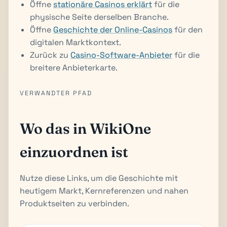
Öffne
stationäre Casinos erklärt
für die
physische Seite derselben Branche.
Öffne
Geschichte der Online-Casinos
für den
digitalen Marktkontext.
Zurück zu
Casino-Software-Anbieter
für die
breitere Anbieterkarte.
VERWANDTER PFAD
Wo das in WikiOne
einzuordnen ist
Nutze diese Links, um die Geschichte mit
heutigem Markt, Kernreferenzen und nahen
Produktseiten zu verbinden.