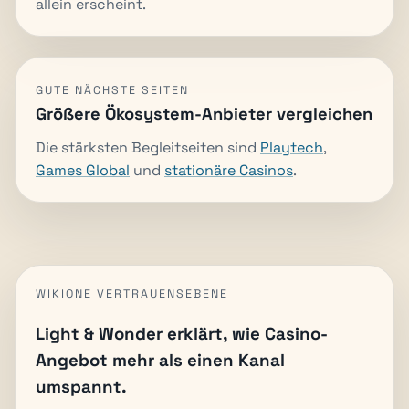
allein erscheint.
GUTE NÄCHSTE SEITEN
Größere Ökosystem-Anbieter vergleichen
Die stärksten Begleitseiten sind
Playtech
,
Games Global
und
stationäre Casinos
.
WIKIONE VERTRAUENSEBENE
Light & Wonder erklärt, wie Casino-
Angebot mehr als einen Kanal
umspannt.