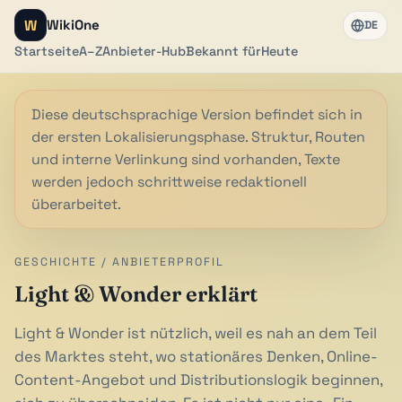
W
WikiOne
DE
Startseite
A–Z
Anbieter-Hub
Bekannt für
Heute
Diese deutschsprachige Version befindet sich in
der ersten Lokalisierungsphase. Struktur, Routen
und interne Verlinkung sind vorhanden, Texte
werden jedoch schrittweise redaktionell
überarbeitet.
GESCHICHTE / ANBIETERPROFIL
Light & Wonder erklärt
Light & Wonder ist nützlich, weil es nah an dem Teil
des Marktes steht, wo stationäres Denken, Online-
Content-Angebot und Distributionslogik beginnen,