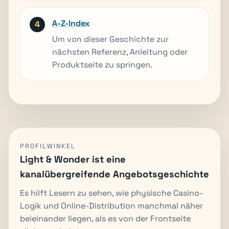
A-Z-Index
Um von dieser Geschichte zur
nächsten Referenz, Anleitung oder
Produktseite zu springen.
PROFILWINKEL
Light & Wonder ist eine
kanalübergreifende Angebotsgeschichte
Es hilft Lesern zu sehen, wie physische Casino-
Logik und Online-Distribution manchmal näher
beieinander liegen, als es von der Frontseite