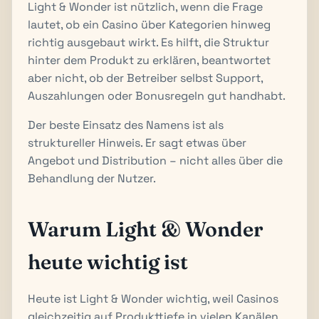
Light & Wonder ist nützlich, wenn die Frage
lautet, ob ein Casino über Kategorien hinweg
richtig ausgebaut wirkt. Es hilft, die Struktur
hinter dem Produkt zu erklären, beantwortet
aber nicht, ob der Betreiber selbst Support,
Auszahlungen oder Bonusregeln gut handhabt.
Der beste Einsatz des Namens ist als
struktureller Hinweis. Er sagt etwas über
Angebot und Distribution – nicht alles über die
Behandlung der Nutzer.
Warum Light & Wonder
heute wichtig ist
Heute ist Light & Wonder wichtig, weil Casinos
gleichzeitig auf Produkttiefe in vielen Kanälen