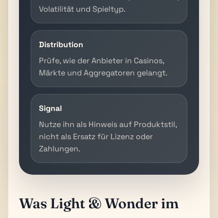
Volatilität und Spieltyp.
Distribution
Prüfe, wie der Anbieter in Casinos,
Märkte und Aggregatoren gelangt.
Signal
Nutze ihn als Hinweis auf Produktstil,
nicht als Ersatz für Lizenz oder
Zahlungen.
Was Light & Wonder im