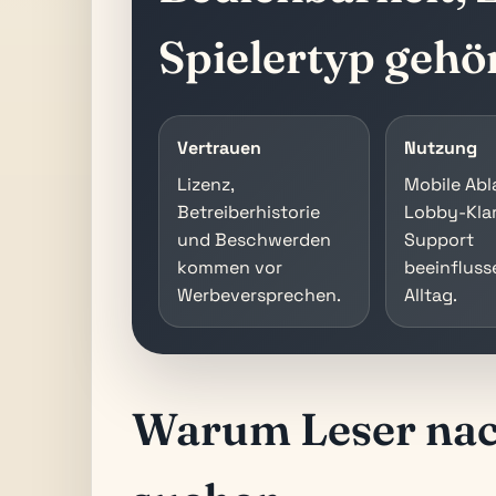
Spielertyp geh
Vertrauen
Nutzung
Lizenz,
Mobile Abl
Betreiberhistorie
Lobby-Kla
und Beschwerden
Support
kommen vor
beeinfluss
Werbeversprechen.
Alltag.
Warum Leser nac