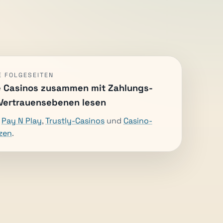
E FOLGESEITEN
 Casinos zusammen mit Zahlungs-
Vertrauensebenen lesen
e
Pay N Play
,
Trustly-Casinos
und
Casino-
zen
.