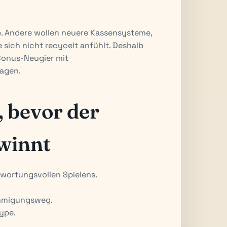
. Andere wollen neuere Kassensysteme,
e sich nicht recycelt anfühlt. Deshalb
Bonus-Neugier mit
ragen.
, bevor der
winnt
wortungsvollen Spielens.
hmigungsweg.
ype.