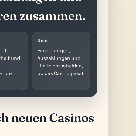
ören zusammen.
Geld
auf,
Einzahlungen,
rheit und
Auszahlungen und
Limits entscheiden,
en den
ob das Casino passt.
h neuen Casinos