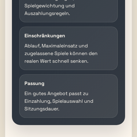
Spielgewichtung und
Auszahlungsregeln.
Einschränkungen
Ablauf, Maximaleinsatz und
zugelassene Spiele können den
realen Wert schnell senken.
Passung
Ein gutes Angebot passt zu
Einzahlung, Spielauswahl und
Sitzungsdauer.