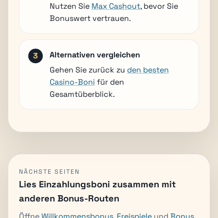
Nutzen Sie
Max Cashout
, bevor Sie
Bonuswert vertrauen.
Alternativen vergleichen
Gehen Sie zurück zu
den besten
Casino-Boni
für den
Gesamtüberblick.
NÄCHSTE SEITEN
Lies Einzahlungsboni zusammen mit
anderen Bonus-Routen
Öffne
Willkommensbonus
,
Freispiele
und
Bonus