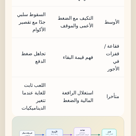
السقوط سلبي
التكيف مع الضغط
الأوسط
جدًا مع تقصير
الأعمى والموقف
الأكوام
فقاعة /
قفزات
تجاهل ضغط
فهم قيمة البقاء
في
الدفع
الأجور
اللعب ثابت
استغلال الرافعة
للغاية عندما
متأخرا
المالية والضغط
تتغير
الديناميكيات
فقاعة
الأوسط
قدم
في وقت مبكر
ضغط الدفع
القفزات الكبيرة
سرقة + الدفاع
الرياضيات المكدسة القصيرة
بناء المكدس
فوز الأسهم