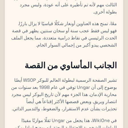
الثالث مهم لأنه تم تأطيره على أنه عودة، وليس مجرد
بطولة أخرى.
معًا، تمنح هذه العناوين أونغار شكلًا قياسيًا لا يزال بارزًا.
فهو ليس فقط عجب سنة أو سخان سنتين. يظهر في قصة
الحدث الرئيسي في نقاط درامية متعددة، مما يجعل الملف
الشخصي يبدو أكبر من إجمالي السوار الخام.
الجانب المأساوي من القصة
تشير الصفحة الرسمية لبطولة العالم للبوكر WSOP أيضًا
بوضوح إلى أن Ungar توفي في عام 1998 بعد سنوات من
محاربة الإدمان. هذا الجزء مهم لأن تاريخ البوكر ليس مجرد
انتصار وبريق. وبعض قصصها الأكثر إقناعاً هي أيضاً
تحذيرات بشأن عدم الاستقرار، والضغوط، والتدمير الذاتي.
في WikiOne، هذا يجعل من Ungar ثقلًا موازنًا مفيدًا
للملفات الشخصية الاحتفالية البحتة. إنه يوضح لماذا يمكن