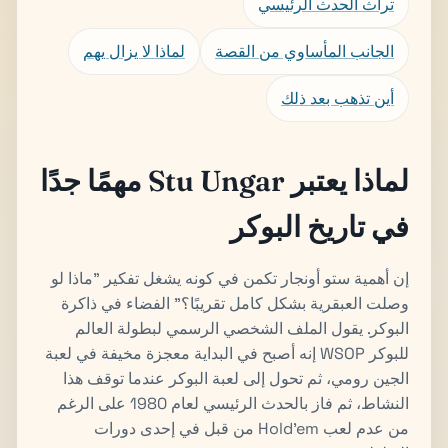
تراث الحدث الرئيسي
الجانب المأساوي من القصة
لماذا لا يزال يهم
أين تذهب بعد ذلك
لماذا يعتبر Stu Ungar مهمًا جدًا
في تاريخ البوكر
إن أهمية ستو أونجار تكمن في كونه يشغل تفكير "ماذا لو
وصلت العبقرية بشكل كامل تقريبًا؟" الفضاء في ذاكرة
البوكر. يقول الملف الشخصي الرسمي لبطولة العالم
للبوكر WSOP إنه أصبح في البداية معجزة مخيفة في لعبة
الجين رومي، ثم تحول إلى لعبة البوكر عندما توقف هذا
النشاط، ثم فاز بالحدث الرئيسي لعام 1980 على الرغم
من عدم لعب Hold'em من قبل في إحدى دورات