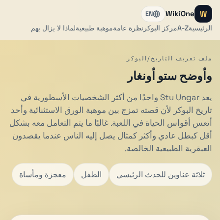
W
WikiOne
EN
الرئيسية
A-Z
مركز البوكر
نظرة عامة
موهبة طبيعية
لماذا لا يزال يهم
ملف تعريف التاريخ/البوكر
وأوضح ستو أونغار
يعد Stu Ungar واحدًا من أكثر الشخصيات الأسطورية في
تاريخ البوكر لأن قصته تمزج بين موهبة الورق الاستثنائية وأحد
أتعس أقواس الحياة في اللعبة. غالبًا ما يتم التعامل معه بشكل
أقل كبطل عادي وأكثر كمثال يصل إليه الناس عندما يقصدون
العبقرية الطبيعية الخالصة.
ثلاثة عناوين للحدث الرئيسي
الطفل
معجزة ومأساة